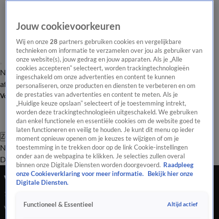
Jouw cookievoorkeuren
Wij en onze
28
partners gebruiken cookies en vergelijkbare
technieken om informatie te verzamelen over jou als gebruiker van
onze website(s), jouw gedrag en jouw apparaten. Als je „Alle
cookies accepteren” selecteert, worden trackingtechnologieën
Nieuws van de Dag
Opinie van de Dag
Laatste
Onze categorieën
ingeschakeld om onze advertenties en content te kunnen
aflevering
Video's
Nieuws van de Dag Podcast
personaliseren, onze producten en diensten te verbeteren en om
de prestaties van advertenties en content te meten. Als je
Volg Nieuws van de Dag
„Huidige keuze opslaan” selecteert of je toestemming intrekt,
worden deze trackingtechnologieën uitgeschakeld. We gebruiken
dan enkel functionele en essentiële cookies om de website goed te
laten functioneren en veilig te houden. Je kunt dit menu op ieder
Zoeken
moment opnieuw openen om je keuzes te wijzigen of om je
Nieuws van de Dag
Opinie van de
toestemming in te trekken door op de link Cookie-instellingen
onder aan de webpagina te klikken. Je selecties zullen overal
Dag
Video's
Uitzendingen
Podcast
Panel
Contact
binnen onze Digitale Diensten worden doorgevoerd.
Raadpleeg
onze Cookieverklaring voor meer informatie.
Bekijk hier onze
Van wethouder naar installateur: het kan écht
Digitale Diensten.
18 feb 2026, 18:49
Altijd actief
Functioneel & Essentieel
Van alle openstaande vacatures, is zo'n 45 procent nog altijd