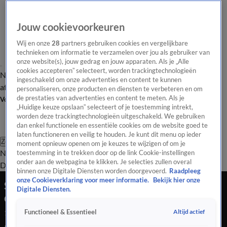
Jouw cookievoorkeuren
Wij en onze
28
partners gebruiken cookies en vergelijkbare
technieken om informatie te verzamelen over jou als gebruiker van
onze website(s), jouw gedrag en jouw apparaten. Als je „Alle
cookies accepteren” selecteert, worden trackingtechnologieën
Nieuws van de Dag
Opinie van de Dag
Laatste
Onze categorieën
ingeschakeld om onze advertenties en content te kunnen
aflevering
Video's
Nieuws van de Dag Podcast
personaliseren, onze producten en diensten te verbeteren en om
de prestaties van advertenties en content te meten. Als je
Volg Nieuws van de Dag
„Huidige keuze opslaan” selecteert of je toestemming intrekt,
worden deze trackingtechnologieën uitgeschakeld. We gebruiken
dan enkel functionele en essentiële cookies om de website goed te
laten functioneren en veilig te houden. Je kunt dit menu op ieder
Zoeken
moment opnieuw openen om je keuzes te wijzigen of om je
Nieuws van de Dag
Opinie van de
toestemming in te trekken door op de link Cookie-instellingen
onder aan de webpagina te klikken. Je selecties zullen overal
Dag
Video's
Uitzendingen
Podcast
Panel
Contact
binnen onze Digitale Diensten worden doorgevoerd.
Raadpleeg
onze Cookieverklaring voor meer informatie.
Bekijk hier onze
Spectaculaire daling asielinstroom België, hoe
Digitale Diensten.
doen ze dat?
Altijd actief
Functioneel & Essentieel
1 juni 2026, 18:44