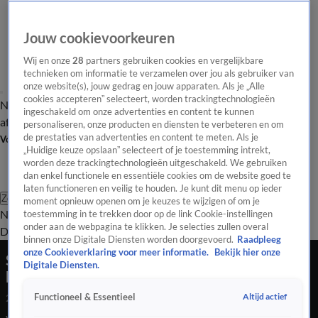
Jouw cookievoorkeuren
Wij en onze
28
partners gebruiken cookies en vergelijkbare
technieken om informatie te verzamelen over jou als gebruiker van
onze website(s), jouw gedrag en jouw apparaten. Als je „Alle
cookies accepteren” selecteert, worden trackingtechnologieën
Nieuws van de Dag
Opinie van de Dag
Laatste
Onze categorieën
ingeschakeld om onze advertenties en content te kunnen
aflevering
Video's
Nieuws van de Dag Podcast
personaliseren, onze producten en diensten te verbeteren en om
de prestaties van advertenties en content te meten. Als je
Volg Nieuws van de Dag
„Huidige keuze opslaan” selecteert of je toestemming intrekt,
worden deze trackingtechnologieën uitgeschakeld. We gebruiken
dan enkel functionele en essentiële cookies om de website goed te
laten functioneren en veilig te houden. Je kunt dit menu op ieder
Zoeken
moment opnieuw openen om je keuzes te wijzigen of om je
Nieuws van de Dag
Opinie van de
toestemming in te trekken door op de link Cookie-instellingen
onder aan de webpagina te klikken. Je selecties zullen overal
Dag
Video's
Uitzendingen
Podcast
Panel
Contact
binnen onze Digitale Diensten worden doorgevoerd.
Raadpleeg
onze Cookieverklaring voor meer informatie.
Bekijk hier onze
Spanje zegt ‘genoeg’ tegen massatoerisme: 'Ik
Digitale Diensten.
heb hier buikpijn van'
Altijd actief
Functioneel & Essentieel
20 mei 2025, 19:06