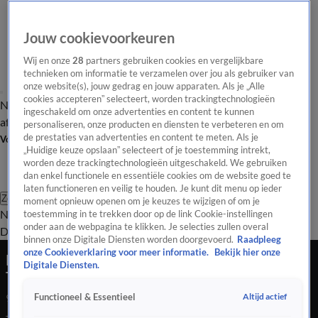
Jouw cookievoorkeuren
Wij en onze
28
partners gebruiken cookies en vergelijkbare
technieken om informatie te verzamelen over jou als gebruiker van
onze website(s), jouw gedrag en jouw apparaten. Als je „Alle
cookies accepteren” selecteert, worden trackingtechnologieën
Nieuws van de Dag
Opinie van de Dag
Laatste
Onze categorieën
ingeschakeld om onze advertenties en content te kunnen
aflevering
Video's
Nieuws van de Dag Podcast
personaliseren, onze producten en diensten te verbeteren en om
de prestaties van advertenties en content te meten. Als je
Volg Nieuws van de Dag
„Huidige keuze opslaan” selecteert of je toestemming intrekt,
worden deze trackingtechnologieën uitgeschakeld. We gebruiken
dan enkel functionele en essentiële cookies om de website goed te
laten functioneren en veilig te houden. Je kunt dit menu op ieder
Zoeken
moment opnieuw openen om je keuzes te wijzigen of om je
Nieuws van de Dag
Opinie van de
toestemming in te trekken door op de link Cookie-instellingen
onder aan de webpagina te klikken. Je selecties zullen overal
Dag
Video's
Uitzendingen
Podcast
Panel
Contact
binnen onze Digitale Diensten worden doorgevoerd.
Raadpleeg
onze Cookieverklaring voor meer informatie.
Bekijk hier onze
PowNed-verslaggever woonde drie maanden in
Digitale Diensten.
Ter Apel: 'Hechte gemeenschap'
Altijd actief
Functioneel & Essentieel
9 apr 2025, 18:55