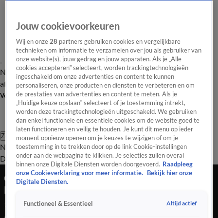
Jouw cookievoorkeuren
Wij en onze
28
partners gebruiken cookies en vergelijkbare
technieken om informatie te verzamelen over jou als gebruiker van
onze website(s), jouw gedrag en jouw apparaten. Als je „Alle
cookies accepteren” selecteert, worden trackingtechnologieën
Nieuws van de Dag
Opinie van de Dag
Laatste
Onze categorieën
ingeschakeld om onze advertenties en content te kunnen
aflevering
Video's
Nieuws van de Dag Podcast
personaliseren, onze producten en diensten te verbeteren en om
de prestaties van advertenties en content te meten. Als je
Volg Nieuws van de Dag
„Huidige keuze opslaan” selecteert of je toestemming intrekt,
worden deze trackingtechnologieën uitgeschakeld. We gebruiken
dan enkel functionele en essentiële cookies om de website goed te
laten functioneren en veilig te houden. Je kunt dit menu op ieder
Zoeken
moment opnieuw openen om je keuzes te wijzigen of om je
Nieuws van de Dag
Opinie van de
toestemming in te trekken door op de link Cookie-instellingen
onder aan de webpagina te klikken. Je selecties zullen overal
Dag
Video's
Uitzendingen
Podcast
Panel
Contact
binnen onze Digitale Diensten worden doorgevoerd.
Raadpleeg
onze Cookieverklaring voor meer informatie.
Bekijk hier onze
Overheid moet harder optreden tegen
Digitale Diensten.
Extinction Rebellion
Altijd actief
Functioneel & Essentieel
14 mrt 2025, 19:16