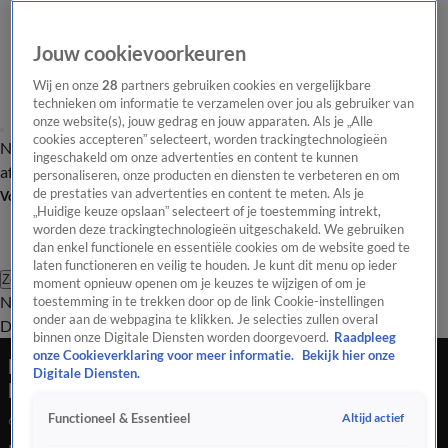
Jouw cookievoorkeuren
Wij en onze
28
partners gebruiken cookies en vergelijkbare
technieken om informatie te verzamelen over jou als gebruiker van
onze website(s), jouw gedrag en jouw apparaten. Als je „Alle
cookies accepteren” selecteert, worden trackingtechnologieën
Nieuws van de Dag
Opinie van de Dag
Laatste
Onze categorieën
ingeschakeld om onze advertenties en content te kunnen
aflevering
Video's
Nieuws van de Dag Podcast
personaliseren, onze producten en diensten te verbeteren en om
de prestaties van advertenties en content te meten. Als je
Volg Nieuws van de Dag
„Huidige keuze opslaan” selecteert of je toestemming intrekt,
worden deze trackingtechnologieën uitgeschakeld. We gebruiken
dan enkel functionele en essentiële cookies om de website goed te
laten functioneren en veilig te houden. Je kunt dit menu op ieder
Zoeken
moment opnieuw openen om je keuzes te wijzigen of om je
Nieuws van de Dag
Opinie van de
toestemming in te trekken door op de link Cookie-instellingen
onder aan de webpagina te klikken. Je selecties zullen overal
Dag
Video's
Uitzendingen
Podcast
Panel
Contact
binnen onze Digitale Diensten worden doorgevoerd.
Raadpleeg
onze Cookieverklaring voor meer informatie.
Bekijk hier onze
Landelijke staking NS-medewerkers raakt heel
Digitale Diensten.
Nederland
Altijd actief
Functioneel & Essentieel
6 juni 2025, 19:07