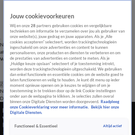
Jouw cookievoorkeuren
Wij en onze
28
partners gebruiken cookies en vergelijkbare
technieken om informatie te verzamelen over jou als gebruiker van
onze website(s), jouw gedrag en jouw apparaten. Als je „Alle
cookies accepteren” selecteert, worden trackingtechnologieën
Nieuws van de Dag
Opinie van de Dag
Laatste
Onze categorieën
ingeschakeld om onze advertenties en content te kunnen
aflevering
Video's
Nieuws van de Dag Podcast
personaliseren, onze producten en diensten te verbeteren en om
de prestaties van advertenties en content te meten. Als je
Volg Nieuws van de Dag
„Huidige keuze opslaan” selecteert of je toestemming intrekt,
worden deze trackingtechnologieën uitgeschakeld. We gebruiken
dan enkel functionele en essentiële cookies om de website goed te
laten functioneren en veilig te houden. Je kunt dit menu op ieder
Zoeken
moment opnieuw openen om je keuzes te wijzigen of om je
Nieuws van de Dag
Opinie van de
toestemming in te trekken door op de link Cookie-instellingen
onder aan de webpagina te klikken. Je selecties zullen overal
Dag
Video's
Uitzendingen
Podcast
Panel
Contact
binnen onze Digitale Diensten worden doorgevoerd.
Raadpleeg
onze Cookieverklaring voor meer informatie.
Bekijk hier onze
Naturalis geeft ruim 28 duizend objecten,
Digitale Diensten.
waaronder zeldzame fossielen, terug aan
Indonesië
Altijd actief
Functioneel & Essentieel
29 sep 2025, 19:02