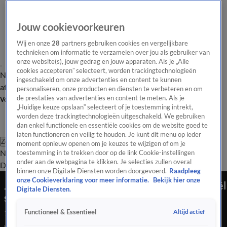
Jouw cookievoorkeuren
Wij en onze
28
partners gebruiken cookies en vergelijkbare
technieken om informatie te verzamelen over jou als gebruiker van
onze website(s), jouw gedrag en jouw apparaten. Als je „Alle
cookies accepteren” selecteert, worden trackingtechnologieën
Nieuws van de Dag
Opinie van de Dag
Laatste
Onze categorieën
ingeschakeld om onze advertenties en content te kunnen
aflevering
Video's
Nieuws van de Dag Podcast
personaliseren, onze producten en diensten te verbeteren en om
de prestaties van advertenties en content te meten. Als je
Volg Nieuws van de Dag
„Huidige keuze opslaan” selecteert of je toestemming intrekt,
worden deze trackingtechnologieën uitgeschakeld. We gebruiken
dan enkel functionele en essentiële cookies om de website goed te
laten functioneren en veilig te houden. Je kunt dit menu op ieder
Zoeken
moment opnieuw openen om je keuzes te wijzigen of om je
Nieuws van de Dag
Opinie van de
toestemming in te trekken door op de link Cookie-instellingen
onder aan de webpagina te klikken. Je selecties zullen overal
Dag
Video's
Uitzendingen
Podcast
Panel
Contact
binnen onze Digitale Diensten worden doorgevoerd.
Raadpleeg
onze Cookieverklaring voor meer informatie.
Bekijk hier onze
Jongeren en statushouders kunnen in Tilburg wél
Digitale Diensten.
samen wonen
Altijd actief
Functioneel & Essentieel
12 mrt 2026, 18:49