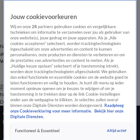
Jouw cookievoorkeuren
Wij en onze
28
partners gebruiken cookies en vergelijkbare
technieken om informatie te verzamelen over jou als gebruiker van
onze website(s), jouw gedrag en jouw apparaten. Als je „Alle
cookies accepteren” selecteert, worden trackingtechnologieën
Nieuws van de Dag
Opinie van de Dag
Laatste
Onze categorieën
ingeschakeld om onze advertenties en content te kunnen
aflevering
Video's
Nieuws van de Dag Podcast
personaliseren, onze producten en diensten te verbeteren en om
de prestaties van advertenties en content te meten. Als je
Volg Nieuws van de Dag
„Huidige keuze opslaan” selecteert of je toestemming intrekt,
worden deze trackingtechnologieën uitgeschakeld. We gebruiken
dan enkel functionele en essentiële cookies om de website goed te
laten functioneren en veilig te houden. Je kunt dit menu op ieder
Zoeken
moment opnieuw openen om je keuzes te wijzigen of om je
Nieuws van de Dag
Opinie van de
toestemming in te trekken door op de link Cookie-instellingen
onder aan de webpagina te klikken. Je selecties zullen overal
Dag
Video's
Uitzendingen
Podcast
Panel
Contact
binnen onze Digitale Diensten worden doorgevoerd.
Raadpleeg
onze Cookieverklaring voor meer informatie.
Bekijk hier onze
“Importyuppen moet stoppen met zeiken:
Digitale Diensten.
toerisme en drukte daar eet Amsterdam van”
Altijd actief
Functioneel & Essentieel
30 mei 2025, 19:12