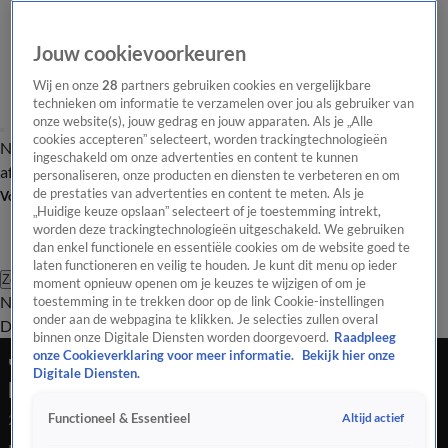
Jouw cookievoorkeuren
Wij en onze
28
partners gebruiken cookies en vergelijkbare
technieken om informatie te verzamelen over jou als gebruiker van
onze website(s), jouw gedrag en jouw apparaten. Als je „Alle
cookies accepteren” selecteert, worden trackingtechnologieën
Nieuws van de Dag
Opinie van de Dag
Laatste
Onze categorieën
ingeschakeld om onze advertenties en content te kunnen
aflevering
Video's
Nieuws van de Dag Podcast
personaliseren, onze producten en diensten te verbeteren en om
de prestaties van advertenties en content te meten. Als je
Volg Nieuws van de Dag
„Huidige keuze opslaan” selecteert of je toestemming intrekt,
worden deze trackingtechnologieën uitgeschakeld. We gebruiken
dan enkel functionele en essentiële cookies om de website goed te
laten functioneren en veilig te houden. Je kunt dit menu op ieder
Zoeken
moment opnieuw openen om je keuzes te wijzigen of om je
Nieuws van de Dag
Opinie van de
toestemming in te trekken door op de link Cookie-instellingen
onder aan de webpagina te klikken. Je selecties zullen overal
Dag
Video's
Uitzendingen
Podcast
Panel
Contact
binnen onze Digitale Diensten worden doorgevoerd.
Raadpleeg
onze Cookieverklaring voor meer informatie.
Bekijk hier onze
'Hoe een kleine groep fanatici het culturele
Digitale Diensten.
leven probeert te bepalen'
Altijd actief
Functioneel & Essentieel
22 aug 2025, 19:07