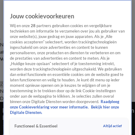
Jouw cookievoorkeuren
Wij en onze
28
partners gebruiken cookies en vergelijkbare
technieken om informatie te verzamelen over jou als gebruiker van
onze website(s), jouw gedrag en jouw apparaten. Als je „Alle
cookies accepteren” selecteert, worden trackingtechnologieën
Nieuws van de Dag
Opinie van de Dag
Laatste
Onze categorieën
ingeschakeld om onze advertenties en content te kunnen
aflevering
Video's
Nieuws van de Dag Podcast
personaliseren, onze producten en diensten te verbeteren en om
de prestaties van advertenties en content te meten. Als je
Volg Nieuws van de Dag
„Huidige keuze opslaan” selecteert of je toestemming intrekt,
worden deze trackingtechnologieën uitgeschakeld. We gebruiken
dan enkel functionele en essentiële cookies om de website goed te
laten functioneren en veilig te houden. Je kunt dit menu op ieder
Zoeken
moment opnieuw openen om je keuzes te wijzigen of om je
Nieuws van de Dag
Opinie van de
toestemming in te trekken door op de link Cookie-instellingen
onder aan de webpagina te klikken. Je selecties zullen overal
Dag
Video's
Uitzendingen
Podcast
Panel
Contact
binnen onze Digitale Diensten worden doorgevoerd.
Raadpleeg
onze Cookieverklaring voor meer informatie.
Bekijk hier onze
Dit moet er gebeuren om verdere polarisatie van
Digitale Diensten.
Nederland te voorkomen
Altijd actief
Functioneel & Essentieel
1 aug 2025, 19:16