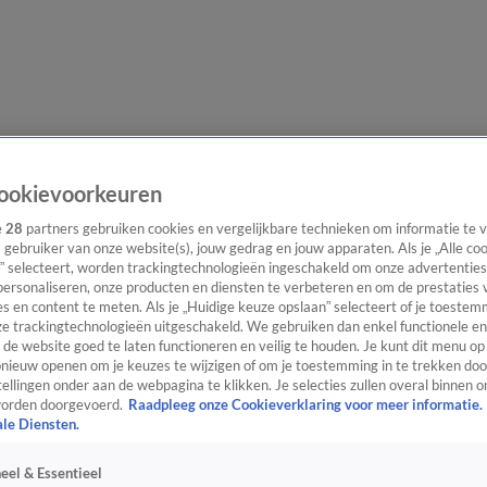
evering
Video's
Nieuws van de Dag Podcast
ookievoorkeuren
e
28
partners gebruiken cookies en vergelijkbare technieken om informatie te
s gebruiker van onze website(s), jouw gedrag en jouw apparaten. Als je „Alle co
” selecteert, worden trackingtechnologieën ingeschakeld om onze advertenties
personaliseren, onze producten en diensten te verbeteren en om de prestaties 
s en content te meten. Als je „Huidige keuze opslaan” selecteert of je toestemm
ast
Panel
Contact
e trackingtechnologieën uitgeschakeld. We gebruiken dan enkel functionele en
de website goed te laten functioneren en veilig te houden. Je kunt dit menu op
ieuw openen om je keuzes te wijzigen of om je toestemming in te trekken door
ellingen onder aan de webpagina te klikken. Je selecties zullen overal binnen o
orden doorgevoerd.
Raadpleeg onze Cookieverklaring voor meer informatie.
ale Diensten.
eel & Essentieel