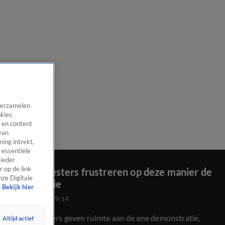
 verzamelen
okies
 en content
van
ing intrekt,
 essentiële
 ieder
 op de link
Burgemeesters frustreren op deze manier de
nze Digitale
democratie
Bekijk hier
16 juli 2025, 19:14
Burgemeesters geven ruimte aan de ene demonstratie,
Altijd actief