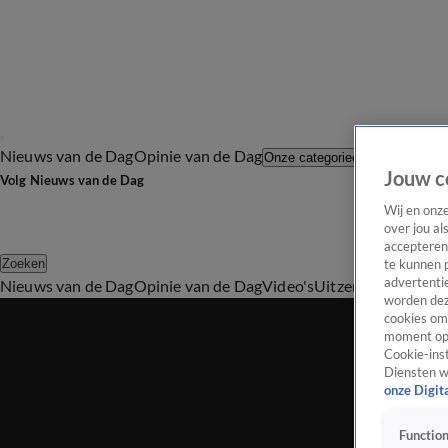
Nieuws van de Dag
Opinie van de Dag
Laatste afl
Onze categorieën
Jouw c
Volg Nieuws van de Dag
Wij en onz
over jou al
accepteren
Zoeken
te kunnen 
advertentie
Nieuws van de Dag
Opinie van de Dag
Video's
Uitzendingen
Podc
worden dez
cookies om 
moment opn
Cookie-inst
Diensten w
onze Digit
Function