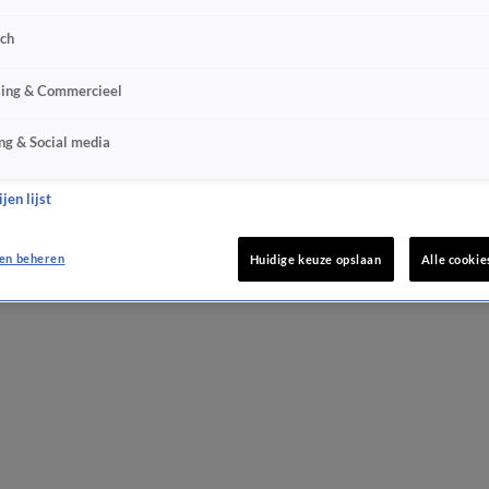
sch
sing & Commercieel
ng & Social media
jen lijst
en beheren
Huidige keuze opslaan
Alle cookie