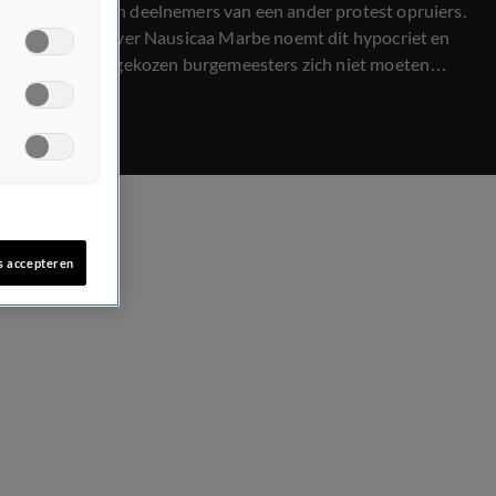
maar noemen deelnemers van een ander protest opruiers.
Opinieschrijver Nausicaa Marbe noemt dit hypocriet en
vindt dat ongekozen burgemeesters zich niet moeten
mengen in het werk van gekozen politici.
s accepteren