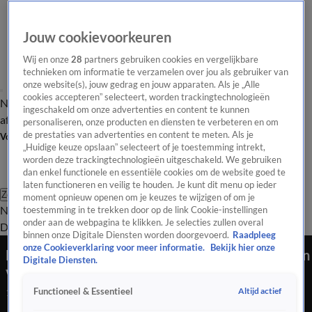
Jouw cookievoorkeuren
Wij en onze
28
partners gebruiken cookies en vergelijkbare
technieken om informatie te verzamelen over jou als gebruiker van
onze website(s), jouw gedrag en jouw apparaten. Als je „Alle
cookies accepteren” selecteert, worden trackingtechnologieën
Nieuws van de Dag
Opinie van de Dag
Laatste
Onze categorieën
ingeschakeld om onze advertenties en content te kunnen
aflevering
Video's
Nieuws van de Dag Podcast
personaliseren, onze producten en diensten te verbeteren en om
de prestaties van advertenties en content te meten. Als je
Volg Nieuws van de Dag
„Huidige keuze opslaan” selecteert of je toestemming intrekt,
worden deze trackingtechnologieën uitgeschakeld. We gebruiken
dan enkel functionele en essentiële cookies om de website goed te
laten functioneren en veilig te houden. Je kunt dit menu op ieder
Zoeken
moment opnieuw openen om je keuzes te wijzigen of om je
Nieuws van de Dag
Opinie van de
toestemming in te trekken door op de link Cookie-instellingen
onder aan de webpagina te klikken. Je selecties zullen overal
Dag
Video's
Uitzendingen
Podcast
Panel
Contact
binnen onze Digitale Diensten worden doorgevoerd.
Raadpleeg
onze Cookieverklaring voor meer informatie.
Bekijk hier onze
Burgemeester Femke Halsema biedt excuses aan
Digitale Diensten.
voor rol Amsterdam in WOII
Altijd actief
Functioneel & Essentieel
11 apr 2025, 18:34