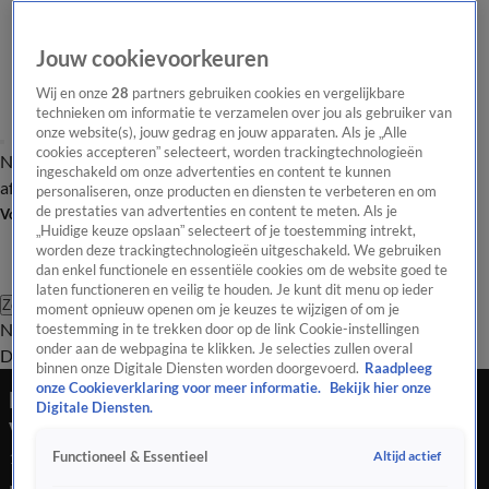
Jouw cookievoorkeuren
Wij en onze
28
partners gebruiken cookies en vergelijkbare
technieken om informatie te verzamelen over jou als gebruiker van
onze website(s), jouw gedrag en jouw apparaten. Als je „Alle
cookies accepteren” selecteert, worden trackingtechnologieën
Nieuws van de Dag
Opinie van de Dag
Laatste
Onze categorieën
ingeschakeld om onze advertenties en content te kunnen
aflevering
Video's
Nieuws van de Dag Podcast
personaliseren, onze producten en diensten te verbeteren en om
de prestaties van advertenties en content te meten. Als je
Volg Nieuws van de Dag
„Huidige keuze opslaan” selecteert of je toestemming intrekt,
worden deze trackingtechnologieën uitgeschakeld. We gebruiken
dan enkel functionele en essentiële cookies om de website goed te
laten functioneren en veilig te houden. Je kunt dit menu op ieder
Zoeken
moment opnieuw openen om je keuzes te wijzigen of om je
Nieuws van de Dag
Opinie van de
toestemming in te trekken door op de link Cookie-instellingen
onder aan de webpagina te klikken. Je selecties zullen overal
Dag
Video's
Uitzendingen
Podcast
Panel
Contact
binnen onze Digitale Diensten worden doorgevoerd.
Raadpleeg
onze Cookieverklaring voor meer informatie.
Bekijk hier onze
Bloemist in zwaar weer: zijn bloemen nog wel
Digitale Diensten.
van deze tijd?
Altijd actief
Functioneel & Essentieel
14 aug 2025, 18:42