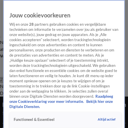
Jouw cookievoorkeuren
Wij en onze
28
partners gebruiken cookies en vergelijkbare
technieken om informatie te verzamelen over jou als gebruiker van
onze website(s), jouw gedrag en jouw apparaten. Als je „Alle
cookies accepteren” selecteert, worden trackingtechnologieën
Nieuws van de Dag
Opinie van de Dag
Laatste
Onze categorieën
ingeschakeld om onze advertenties en content te kunnen
aflevering
Video's
Nieuws van de Dag Podcast
personaliseren, onze producten en diensten te verbeteren en om
de prestaties van advertenties en content te meten. Als je
Volg Nieuws van de Dag
„Huidige keuze opslaan” selecteert of je toestemming intrekt,
worden deze trackingtechnologieën uitgeschakeld. We gebruiken
dan enkel functionele en essentiële cookies om de website goed te
laten functioneren en veilig te houden. Je kunt dit menu op ieder
Zoeken
moment opnieuw openen om je keuzes te wijzigen of om je
Nieuws van de Dag
Opinie van de
toestemming in te trekken door op de link Cookie-instellingen
onder aan de webpagina te klikken. Je selecties zullen overal
Dag
Video's
Uitzendingen
Podcast
Panel
Contact
binnen onze Digitale Diensten worden doorgevoerd.
Raadpleeg
onze Cookieverklaring voor meer informatie.
Bekijk hier onze
Bewaakte stallingen walhalla voor fietsendieven
Digitale Diensten.
5 aug 2025, 18:29
Altijd actief
Functioneel & Essentieel
Je fiets is nergens meer veilig, zelfs niet in bewaakte stallingen.