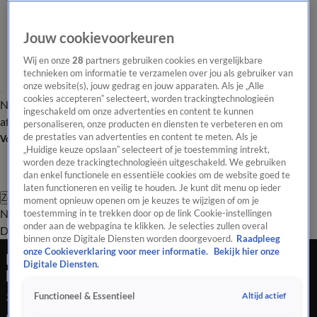
Jouw cookievoorkeuren
Wij en onze
28
partners gebruiken cookies en vergelijkbare
technieken om informatie te verzamelen over jou als gebruiker van
onze website(s), jouw gedrag en jouw apparaten. Als je „Alle
cookies accepteren” selecteert, worden trackingtechnologieën
Nieuws van de Dag
Opinie van de Dag
Laatste
Onze categorieën
ingeschakeld om onze advertenties en content te kunnen
aflevering
Video's
Nieuws van de Dag Podcast
personaliseren, onze producten en diensten te verbeteren en om
de prestaties van advertenties en content te meten. Als je
Volg Nieuws van de Dag
„Huidige keuze opslaan” selecteert of je toestemming intrekt,
worden deze trackingtechnologieën uitgeschakeld. We gebruiken
dan enkel functionele en essentiële cookies om de website goed te
laten functioneren en veilig te houden. Je kunt dit menu op ieder
Zoeken
moment opnieuw openen om je keuzes te wijzigen of om je
Nieuws van de Dag
Opinie van de
toestemming in te trekken door op de link Cookie-instellingen
onder aan de webpagina te klikken. Je selecties zullen overal
Dag
Video's
Uitzendingen
Podcast
Panel
Contact
binnen onze Digitale Diensten worden doorgevoerd.
Raadpleeg
onze Cookieverklaring voor meer informatie.
Bekijk hier onze
Bekende Nederlanders in opspraak door
Digitale Diensten.
handeltjes
Altijd actief
Functioneel & Essentieel
25 feb 2025, 18:53