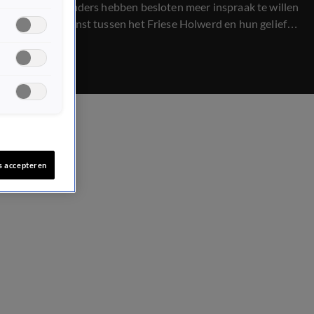
afloopt. Eilanders hebben besloten meer inspraak te willen
in de veerdienst tussen het Friese Holwerd en hun geliefde
Ameland. Verslaggever Jeroen reisde af naar het eiland om
erachter te komen waarom die inspraak zo belangrijk is
voor hen.
s accepteren