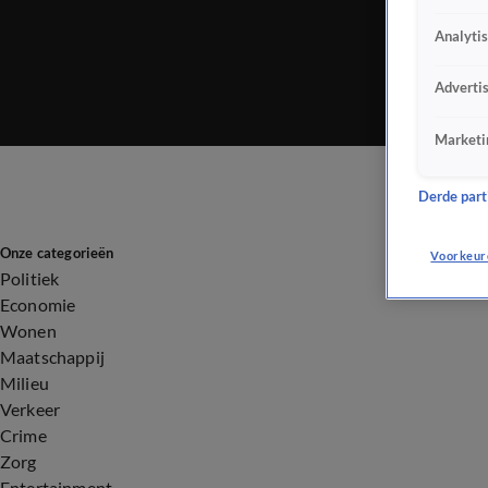
Analyti
Adverti
Marketi
Derde parti
Onze categorieën
Voorkeur
Politiek
Economie
Wonen
Maatschappij
Milieu
Verkeer
Crime
Zorg
Entertainment