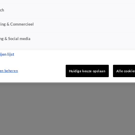
sch
sing & Commercieel
ng & Social media
jen lijst
en beheren
Huidige keuze opslaan
Alle cookie