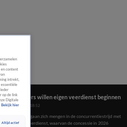
 verzamelen
okies
 en content
van
ing intrekt,
 essentiële
 ieder
 op de link
Amelanders willen eigen veerdienst beginnen
nze Digitale
Bekijk hier
26 juni 2025, 18:52
Amelanders gaan zich mengen in de concurrentiestrijd met
de huidige veerdienst, waarvan de concessie in 2026
Altijd actief