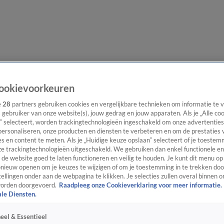
evering
Video's
Nieuws van de Dag Podcast
ookievoorkeuren
e
28
partners gebruiken cookies en vergelijkbare technieken om informatie te
s gebruiker van onze website(s), jouw gedrag en jouw apparaten. Als je „Alle co
” selecteert, worden trackingtechnologieën ingeschakeld om onze advertenties
personaliseren, onze producten en diensten te verbeteren en om de prestaties 
s en content te meten. Als je „Huidige keuze opslaan” selecteert of je toestemm
ast
Panel
Contact
e trackingtechnologieën uitgeschakeld. We gebruiken dan enkel functionele en
de website goed te laten functioneren en veilig te houden. Je kunt dit menu op
ieuw openen om je keuzes te wijzigen of om je toestemming in te trekken door
ellingen onder aan de webpagina te klikken. Je selecties zullen overal binnen o
orden doorgevoerd.
Raadpleeg onze Cookieverklaring voor meer informatie.
ale Diensten.
eel & Essentieel