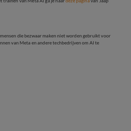
t trainen van Meta AI ga je naar
deze pagina
van Jaap
n mensen die bezwaar maken niet worden gebruikt voor
lannen van Meta en andere techbedrijven om AI te