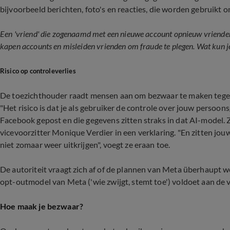
bijvoorbeeld berichten, foto's en reacties, die worden gebruikt 
Een 'vriend' die zogenaamd met een nieuwe account opnieuw vrienden 
kapen accounts en misleiden vrienden om fraude te plegen. Wat kun je
Risico op controleverlies
De toezichthouder raadt mensen aan om bezwaar te maken tegen he
"Het risico is dat je als gebruiker de controle over jouw persoons
Facebook gepost en die gegevens zitten straks in dat AI-model. 
vicevoorzitter Monique Verdier in een verklaring. "En zitten jou
niet zomaar weer uitkrijgen", voegt ze eraan toe.
De autoriteit vraagt zich af of de plannen van Meta überhaupt we
opt-outmodel van Meta ('wie zwijgt, stemt toe') voldoet aan de
Hoe maak je bezwaar?