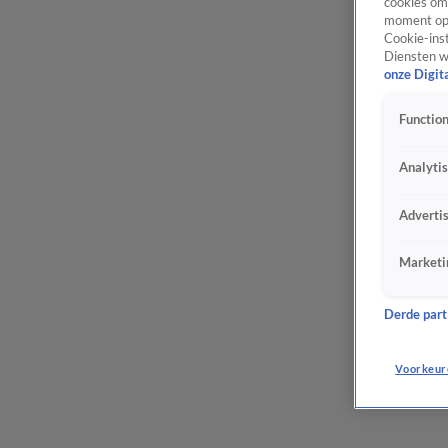
cookies om 
moment opn
Cookie-inst
Diensten w
onze Digit
Function
Analyti
Adverti
Marketi
Derde parti
Voorkeur