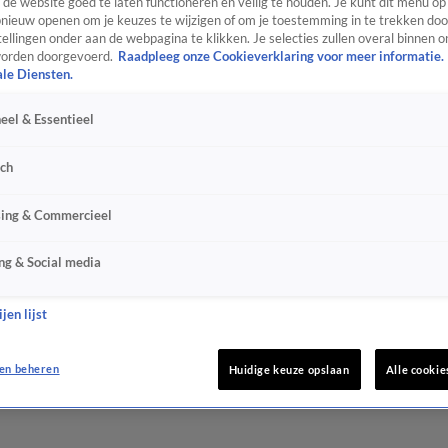
de website goed te laten functioneren en veilig te houden. Je kunt dit menu op
ieuw openen om je keuzes te wijzigen of om je toestemming in te trekken door
ellingen onder aan de webpagina te klikken. Je selecties zullen overal binnen o
orden doorgevoerd.
Raadpleeg onze Cookieverklaring voor meer informatie.
ale Diensten.
eel & Essentieel
sch
sing & Commercieel
ng & Social media
jen lijst
en beheren
Huidige keuze opslaan
Alle cookie