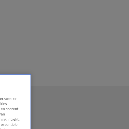
 verzamelen
okies
 en content
van
ing intrekt,
 essentiële