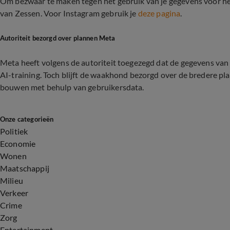
Om bezwaar te maken tegen het gebruik van je gegevens voor he
van Zessen. Voor Instagram gebruik je
deze pagina
.
Autoriteit bezorgd over plannen Meta
Meta heeft volgens de autoriteit toegezegd dat de gegevens va
AI-training. Toch blijft de waakhond bezorgd over de bredere p
bouwen met behulp van gebruikersdata.
Onze categorieën
Politiek
Economie
Wonen
Maatschappij
Milieu
Verkeer
Crime
Zorg
Entertainment