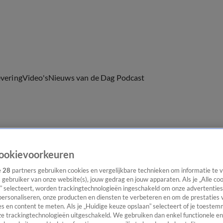
evering
Video's
Nieuws van de Dag Podcast
ast
Panel
Contact
ookievoorkeuren
e
28
partners gebruiken cookies en vergelijkbare technieken om informatie te
s gebruiker van onze website(s), jouw gedrag en jouw apparaten. Als je „Alle co
” selecteert, worden trackingtechnologieën ingeschakeld om onze advertenties
personaliseren, onze producten en diensten te verbeteren en om de prestaties 
s en content te meten. Als je „Huidige keuze opslaan” selecteert of je toestemm
e trackingtechnologieën uitgeschakeld. We gebruiken dan enkel functionele en