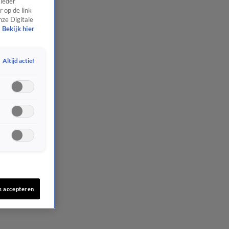
 ieder
 op de link
nze Digitale
Bekijk hier
Altijd actief
s accepteren