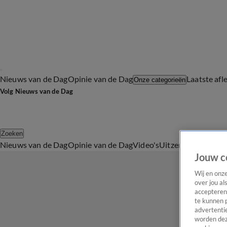
Nieuws van de Dag
Opinie van de Dag
Laatste afl
Onze categorieën
Volg Nieuws van de Dag
Zoeken
Nieuws van de Dag
Opinie van de Dag
Video's
Uitzendingen
Podc
Jouw c
Wij en onz
over jou al
accepteren
te kunnen 
advertentie
worden dez