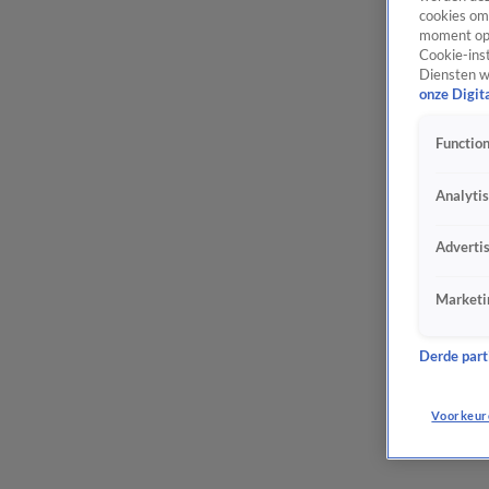
cookies om 
moment opn
Cookie-inst
Diensten w
onze Digit
Function
Analyti
Adverti
Marketi
Derde parti
Voorkeur