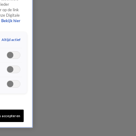
 ieder
 op de link
nze Digitale
Bekijk hier
Altijd actief
s accepteren