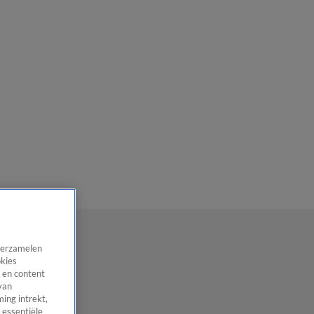
 verzamelen
okies
 en content
van
ing intrekt,
 essentiële