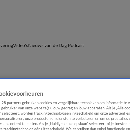
evering
Video's
Nieuws van de Dag Podcast
ast
Panel
Contact
ookievoorkeuren
e
28
partners gebruiken cookies en vergelijkbare technieken om informatie te
s gebruiker van onze website(s), jouw gedrag en jouw apparaten. Als je „Alle co
” selecteert, worden trackingtechnologieën ingeschakeld om onze advertenties
personaliseren, onze producten en diensten te verbeteren en om de prestaties 
s en content te meten. Als je „Huidige keuze opslaan” selecteert of je toestemm
e trackingtechnologieën uitgeschakeld. We gebruiken dan enkel functionele en