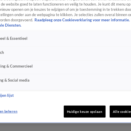
de website goed te laten functioneren en veilig te houden. Je kunt dit menu op
ieuw openen om je keuzes te wijzigen of om je toestemming in te trekken door
ellingen onder aan de webpagina te klikken. Je selecties zullen overal binnen o
orden doorgevoerd.
Raadpleeg onze Cookieverklaring voor meer informatie.
ale Diensten.
eel & Essentieel
sch
sing & Commercieel
ng & Social media
jen lijst
en beheren
Huidige keuze opslaan
Alle cookie