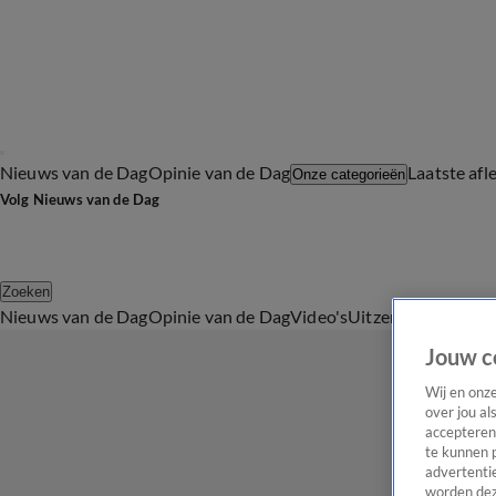
Nieuws van de Dag
Opinie van de Dag
Laatste afl
Onze categorieën
Volg Nieuws van de Dag
Zoeken
Nieuws van de Dag
Opinie van de Dag
Video's
Uitzendingen
Podc
Jouw c
Wij en onz
over jou al
accepteren
te kunnen 
advertentie
worden dez