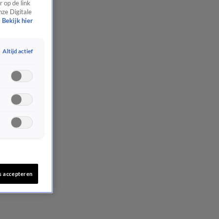
 op de link
nze Digitale
Bekijk hier
Altijd actief
s accepteren