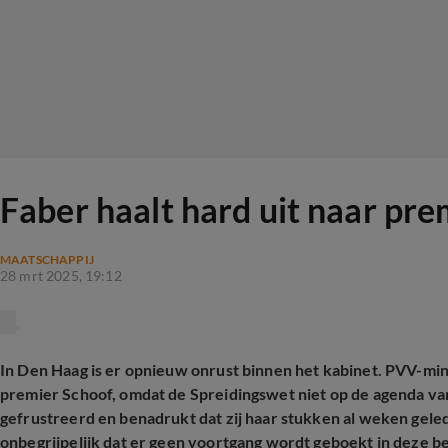
Faber haalt hard uit naar prem
MAATSCHAPPIJ
28 mrt 2025, 19:12
In Den Haag is er opnieuw onrust binnen het kabinet. PVV-min
premier Schoof, omdat de Spreidingswet niet op de agenda van 
gefrustreerd en benadrukt dat zij haar stukken al weken geled
onbegrijpelijk dat er geen voortgang wordt geboekt in deze be