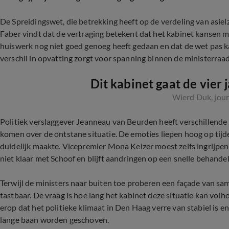
De Spreidingswet, die betrekking heeft op de verdeling van asielzo
Faber vindt dat de vertraging betekent dat het kabinet kansen m
huiswerk nog niet goed genoeg heeft gedaan en dat de wet pas k
verschil in opvatting zorgt voor spanning binnen de ministerraad
Dit kabinet gaat de vier j
Wierd Duk, jour
Politiek verslaggever Jeanneau van Beurden heeft verschillen
komen over de ontstane situatie. De emoties liepen hoog op tijd
duidelijk maakte. Vicepremier Mona Keizer moest zelfs ingrijpe
niet klaar met Schoof en blijft aandringen op een snelle behande
Terwijl de ministers naar buiten toe proberen een façade van s
tastbaar. De vraag is hoe lang het kabinet deze situatie kan vol
erop dat het politieke klimaat in Den Haag verre van stabiel is e
lange baan worden geschoven.