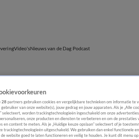
evering
Video's
Nieuws van de Dag Podcast
ast
Panel
Contact
ookievoorkeuren
e
28
partners gebruiken cookies en vergelijkbare technieken om informatie te
s gebruiker van onze website(s), jouw gedrag en jouw apparaten. Als je „Alle co
” selecteert, worden trackingtechnologieën ingeschakeld om onze advertenties
personaliseren, onze producten en diensten te verbeteren en om de prestaties 
s en content te meten. Als je „Huidige keuze opslaan” selecteert of je toestemm
e trackingtechnologieën uitgeschakeld. We gebruiken dan enkel functionele en
de website goed te laten functioneren en veilig te houden. Je kunt dit menu op