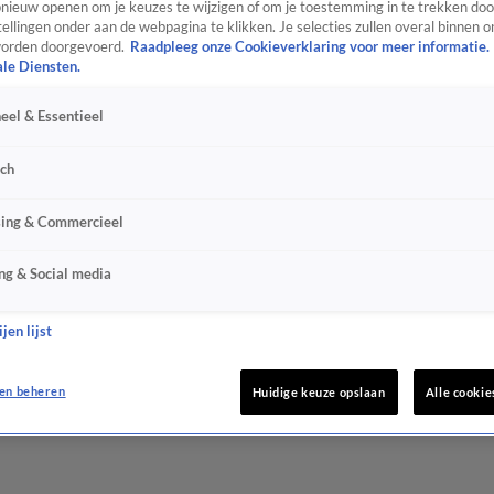
ieuw openen om je keuzes te wijzigen of om je toestemming in te trekken door
ellingen onder aan de webpagina te klikken. Je selecties zullen overal binnen o
orden doorgevoerd.
Raadpleeg onze Cookieverklaring voor meer informatie.
ale Diensten.
eel & Essentieel
sch
sing & Commercieel
ng & Social media
jen lijst
en beheren
Huidige keuze opslaan
Alle cookie