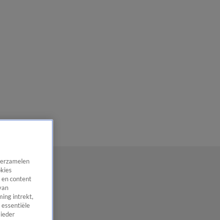
 verzamelen
okies
 en content
van
ing intrekt,
 essentiële
 ieder