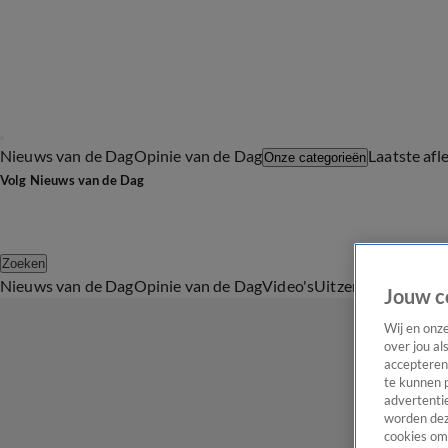
Nieuws van de Dag
Opinie van de Dag
Laatste afl
Onze categorieën
Volg Nieuws van de Dag
Zoeken
Nieuws van de Dag
Opinie van de Dag
Video's
Uitzendingen
Podc
Jouw c
Wij en onz
over jou al
accepteren
te kunnen 
advertentie
worden dez
cookies om 