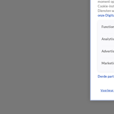
moment opn
Cookie-inst
Diensten w
onze Digit
Function
Analyti
Adverti
Marketi
Derde parti
Voorkeur