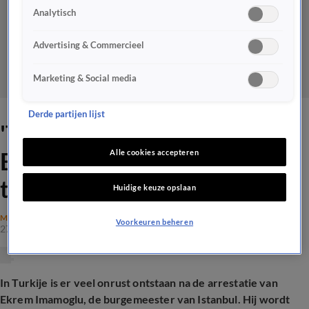
Analytisch
Advertising & Commercieel
Marketing & Social media
Derde partijen lijst
'Turkse Nederlanders die
Erdogan steunen moeten
Alle cookies accepteren
terug naar Turkije'
Huidige keuze opslaan
MAATSCHAPPIJ
Voorkeuren beheren
27 mrt 2025, 19:18
In Turkije is er veel onrust ontstaan na de arrestatie van
Ekrem Imamoglu, de burgemeester van Istanbul. Hij wordt