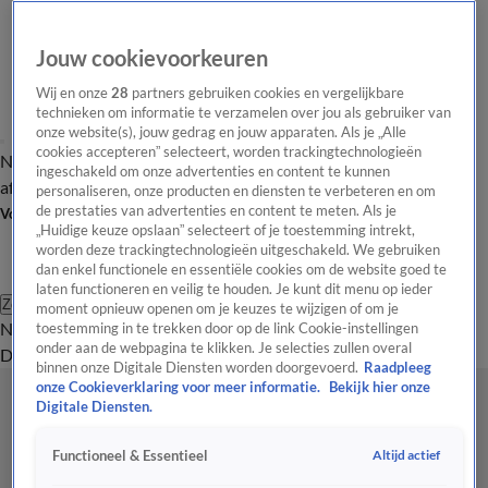
Jouw cookievoorkeuren
Wij en onze
28
partners gebruiken cookies en vergelijkbare
technieken om informatie te verzamelen over jou als gebruiker van
onze website(s), jouw gedrag en jouw apparaten. Als je „Alle
cookies accepteren” selecteert, worden trackingtechnologieën
Nieuws van de Dag
Opinie van de Dag
Laatste
Onze categorieën
ingeschakeld om onze advertenties en content te kunnen
aflevering
Video's
Nieuws van de Dag Podcast
personaliseren, onze producten en diensten te verbeteren en om
de prestaties van advertenties en content te meten. Als je
Volg Nieuws van de Dag
„Huidige keuze opslaan” selecteert of je toestemming intrekt,
worden deze trackingtechnologieën uitgeschakeld. We gebruiken
dan enkel functionele en essentiële cookies om de website goed te
laten functioneren en veilig te houden. Je kunt dit menu op ieder
Zoeken
moment opnieuw openen om je keuzes te wijzigen of om je
Nieuws van de Dag
Opinie van de
toestemming in te trekken door op de link Cookie-instellingen
onder aan de webpagina te klikken. Je selecties zullen overal
Dag
Video's
Uitzendingen
Podcast
Panel
Contact
binnen onze Digitale Diensten worden doorgevoerd.
Raadpleeg
onze Cookieverklaring voor meer informatie.
Bekijk hier onze
Digitale Diensten.
Altijd actief
Functioneel & Essentieel