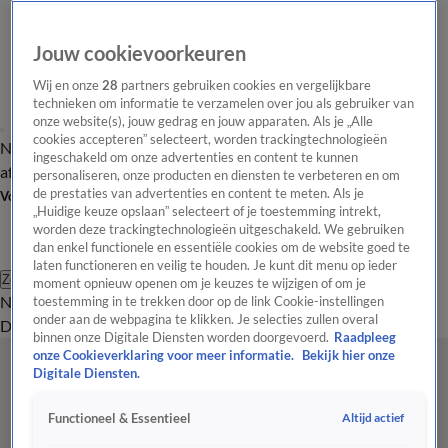
Jouw cookievoorkeuren
Wij en onze
28
partners gebruiken cookies en vergelijkbare
technieken om informatie te verzamelen over jou als gebruiker van
onze website(s), jouw gedrag en jouw apparaten. Als je „Alle
cookies accepteren” selecteert, worden trackingtechnologieën
Nieuws van de Dag
Opinie van de Dag
Laatste
Onze categorieën
ingeschakeld om onze advertenties en content te kunnen
aflevering
Video's
Nieuws van de Dag Podcast
personaliseren, onze producten en diensten te verbeteren en om
de prestaties van advertenties en content te meten. Als je
Volg Nieuws van de Dag
„Huidige keuze opslaan” selecteert of je toestemming intrekt,
worden deze trackingtechnologieën uitgeschakeld. We gebruiken
dan enkel functionele en essentiële cookies om de website goed te
laten functioneren en veilig te houden. Je kunt dit menu op ieder
Zoeken
moment opnieuw openen om je keuzes te wijzigen of om je
Nieuws van de Dag
Opinie van de
toestemming in te trekken door op de link Cookie-instellingen
onder aan de webpagina te klikken. Je selecties zullen overal
Dag
Video's
Uitzendingen
Podcast
Panel
Contact
binnen onze Digitale Diensten worden doorgevoerd.
Raadpleeg
onze Cookieverklaring voor meer informatie.
Bekijk hier onze
Digitale Diensten.
Altijd actief
Functioneel & Essentieel