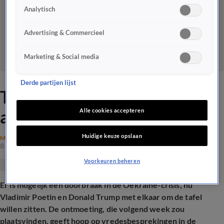
Analytisch
Advertising & Commercieel
Marketing & Social media
Derde partijen lijst
Trump en Poetin mogelijk
aan tafel
Alle cookies accepteren
Huidige keuze opslaan
MAATSCHAPPIJ
8 aug 2025, 19:08
Voorkeuren beheren
Er is mogelijk een doorbraak in de Oekraïne-crisis, nu
Vladimir Poetin en Donald Trump met elkaar om de tafel
willen zitten. De ontmoeting, die volgend week zou
plaatsvinden, geeft hoop op vredesbesprekingen in de