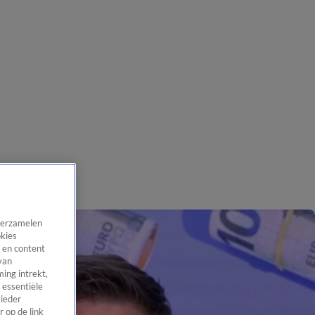
 verzamelen
okies
 en content
van
ing intrekt,
 essentiële
 ieder
 op de link