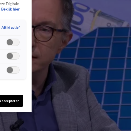
nze Digitale
Bekijk hier
Altijd actief
s accepteren