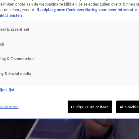
ellingen onder aan de webpagina te klikken. Je selecties zullen overal binnen o
orden doorgevoerd.
Raadpleeg onze Cookieverklaring voor meer informatie.
ale Diensten.
eel & Essentieel
sch
sing & Commercieel
ng & Social media
jen lijst
en beheren
Huidige keuze opslaan
Alle cookie