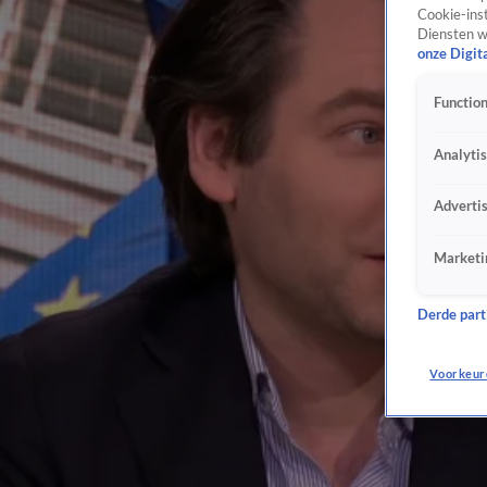
Cookie-inst
Diensten w
onze Digit
Function
Analyti
Adverti
Marketi
Derde parti
Voorkeur