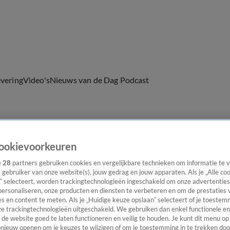
evering
Video's
Nieuws van de Dag Podcast
ookievoorkeuren
ast
Panel
Contact
e
28
partners gebruiken cookies en vergelijkbare technieken om informatie te
s gebruiker van onze website(s), jouw gedrag en jouw apparaten. Als je „Alle co
” selecteert, worden trackingtechnologieën ingeschakeld om onze advertenties
personaliseren, onze producten en diensten te verbeteren en om de prestaties 
s en content te meten. Als je „Huidige keuze opslaan” selecteert of je toestemm
e trackingtechnologieën uitgeschakeld. We gebruiken dan enkel functionele en
de website goed te laten functioneren en veilig te houden. Je kunt dit menu op
ieuw openen om je keuzes te wijzigen of om je toestemming in te trekken door