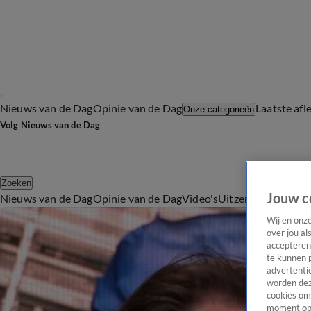
Nieuws van de Dag
Opinie van de Dag
Laatste afl
Onze categorieën
Volg Nieuws van de Dag
Zoeken
Jouw c
Nieuws van de Dag
Opinie van de Dag
Video's
Uitzendingen
Podc
Wij en onz
over jou al
accepteren
te kunnen 
advertentie
worden dez
cookies om 
moment opn