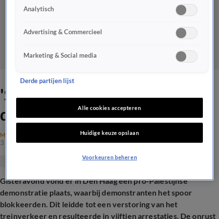
Analytisch
Advertising & Commercieel
Marketing & Social media
Derde partijen lijst
'Stop met die demonstraties,
de bal ligt bij Hamas'
Alle cookies accepteren
Huidige keuze opslaan
MAATSCHAPPIJ
3 okt 2025, 19:12
Voorkeuren beheren
Gisteravond vond er in Den Haag een pro-Palestijnse
demonstratie plaats, waarbij demonstranten het spoor
blokkeerden. Dit leidde tot een verstoring van het
treinverkeer en resulteerde in vijftien arrestaties. De onrust