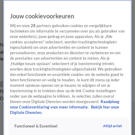
Jouw cookievoorkeuren
Wij en onze
28
partners gebruiken cookies en vergelijkbare
technieken om informatie te verzamelen over jou als gebruiker van
onze website(s), jouw gedrag en jouw apparaten. Als je „Alle
cookies accepteren” selecteert, worden trackingtechnologieën
Nieuws van de Dag
Opinie van de Dag
Laatste
Onze categorieën
ingeschakeld om onze advertenties en content te kunnen
aflevering
Video's
Nieuws van de Dag Podcast
personaliseren, onze producten en diensten te verbeteren en om
de prestaties van advertenties en content te meten. Als je
Volg Nieuws van de Dag
„Huidige keuze opslaan” selecteert of je toestemming intrekt,
worden deze trackingtechnologieën uitgeschakeld. We gebruiken
dan enkel functionele en essentiële cookies om de website goed te
laten functioneren en veilig te houden. Je kunt dit menu op ieder
Zoeken
moment opnieuw openen om je keuzes te wijzigen of om je
Nieuws van de Dag
Opinie van de
toestemming in te trekken door op de link Cookie-instellingen
onder aan de webpagina te klikken. Je selecties zullen overal
Dag
Video's
Uitzendingen
Podcast
Panel
Contact
binnen onze Digitale Diensten worden doorgevoerd.
Raadpleeg
onze Cookieverklaring voor meer informatie.
Bekijk hier onze
Digitale Diensten.
Altijd actief
Functioneel & Essentieel