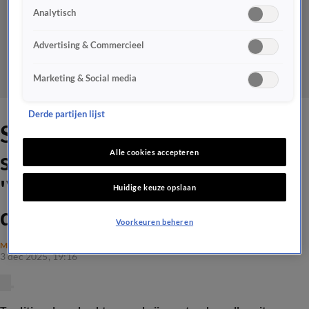
Analytisch
Advertising & Commercieel
Marketing & Social media
Derde partijen lijst
Silke (21) wordt de laatste
slager van Roermond:
Alle cookies accepteren
'Wordt alleen maar
Huidige keuze opslaan
doorgestudeerd'
Voorkeuren beheren
MAATSCHAPPIJ
3 dec 2025, 19:16