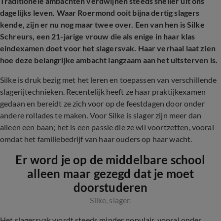
Traditionele ambachten verdwijnen steeds sneller uit ons
dagelijks leven. Waar Roermond ooit bijna dertig slagers
kende, zijn er nu nog maar twee over. Een van hen is Silke
Schreurs, een 21-jarige vrouw die als enige in haar klas
eindexamen doet voor het slagersvak. Haar verhaal laat zien
hoe deze belangrijke ambacht langzaam aan het uitsterven is.
Silke is druk bezig met het leren en toepassen van verschillende
slagerijtechnieken. Recentelijk heeft ze haar praktijkexamen
gedaan en bereidt ze zich voor op de feestdagen door onder
andere rollades te maken. Voor Silke is slager zijn meer dan
alleen een baan; het is een passie die ze wil voortzetten, vooral
omdat het familiebedrijf van haar ouders op haar wacht.
Er word je op de middelbare school
alleen maar gezegd dat je moet
doorstuderen
Silke, slager.
Het slagersvak wordt steeds minder populair, vooral onder