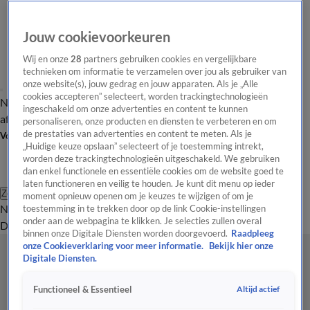
Jouw cookievoorkeuren
Wij en onze
28
partners gebruiken cookies en vergelijkbare
technieken om informatie te verzamelen over jou als gebruiker van
onze website(s), jouw gedrag en jouw apparaten. Als je „Alle
cookies accepteren” selecteert, worden trackingtechnologieën
Nieuws van de Dag
Opinie van de Dag
Laatste
Onze categorieën
ingeschakeld om onze advertenties en content te kunnen
aflevering
Video's
Nieuws van de Dag Podcast
personaliseren, onze producten en diensten te verbeteren en om
de prestaties van advertenties en content te meten. Als je
Volg Nieuws van de Dag
„Huidige keuze opslaan” selecteert of je toestemming intrekt,
worden deze trackingtechnologieën uitgeschakeld. We gebruiken
dan enkel functionele en essentiële cookies om de website goed te
laten functioneren en veilig te houden. Je kunt dit menu op ieder
Zoeken
moment opnieuw openen om je keuzes te wijzigen of om je
Nieuws van de Dag
Opinie van de
toestemming in te trekken door op de link Cookie-instellingen
onder aan de webpagina te klikken. Je selecties zullen overal
Dag
Video's
Uitzendingen
Podcast
Panel
Contact
binnen onze Digitale Diensten worden doorgevoerd.
Raadpleeg
onze Cookieverklaring voor meer informatie.
Bekijk hier onze
Digitale Diensten.
Altijd actief
Functioneel & Essentieel