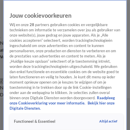
Jouw cookievoorkeuren
Wij en onze
28
partners gebruiken cookies en vergelijkbare
technieken om informatie te verzamelen over jou als gebruiker van
onze website(s), jouw gedrag en jouw apparaten. Als je „Alle
cookies accepteren” selecteert, worden trackingtechnologieën
Nieuws van de Dag
Opinie van de Dag
Laatste
Onze categorieën
ingeschakeld om onze advertenties en content te kunnen
aflevering
Video's
Nieuws van de Dag Podcast
personaliseren, onze producten en diensten te verbeteren en om
de prestaties van advertenties en content te meten. Als je
Volg Nieuws van de Dag
„Huidige keuze opslaan” selecteert of je toestemming intrekt,
worden deze trackingtechnologieën uitgeschakeld. We gebruiken
dan enkel functionele en essentiële cookies om de website goed te
laten functioneren en veilig te houden. Je kunt dit menu op ieder
Zoeken
moment opnieuw openen om je keuzes te wijzigen of om je
Nieuws van de Dag
Opinie van de
toestemming in te trekken door op de link Cookie-instellingen
onder aan de webpagina te klikken. Je selecties zullen overal
Dag
Video's
Uitzendingen
Podcast
Panel
Contact
binnen onze Digitale Diensten worden doorgevoerd.
Raadpleeg
onze Cookieverklaring voor meer informatie.
Bekijk hier onze
Digitale Diensten.
Altijd actief
Functioneel & Essentieel