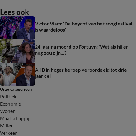
Lees ook
Victor Vlam: 'De boycot van het songfestival
is waardeloos'
24 jaar na moord op Fortuyn: 'Wat als hij er
nog zou zijn...?'
Ali B in hoger beroep veroordeeld tot drie
jaar cel
Onze categorieën
Politiek
Economie
Wonen
Maatschappij
Milieu
Verkeer