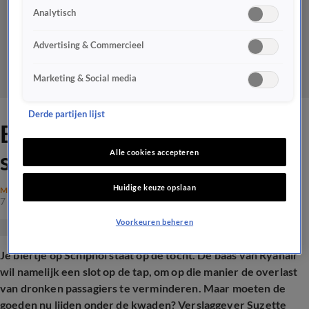
Analytisch
Advertising & Commercieel
Marketing & Social media
Derde partijen lijst
Biertje op Schiphol kan
straks mogelijk niet meer
Alle cookies accepteren
Huidige keuze opslaan
MAATSCHAPPIJ
7 mei 2026, 19:11
Voorkeuren beheren
Je biertje op Schiphol staat op de tocht. De baas van Ryanair
wil namelijk een slot op de tap, om op die manier de overlast
van dronken passagiers te verminderen. Maar moeten de
goeden nu lijden onder de kwaden? Verslaggever Suzette