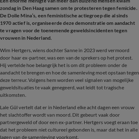
Een enorme menigte van meer dan duizend mensen kwam
zondag in Den Haag samen om te protesteren tegen femicide.
De Dolle Mina’s, een feministische actiegroep die al sinds
1970 actief is, organiseerde deze demonstratie om aandacht
te vragen voor de toenemende geweldsincidenten tegen
vrouwen in Nederland.
Wim Hertgers, wiens dochter Sanne in 2023 werd vermoord
door haar ex-partner, was een van de sprekers op het protest.
Hij vertelde hoe belangrijk het is om dit probleem onder de
aandacht te brengen en hoe de samenleving moet opstaan tege
deze terreur. Volgens hem worden veel signalen van mogelijke
geweldsituaties te vaak genegeerd, wat leidt tot tragische
uitkomsten.
Lale G
ül vertelt dat er in Nederland
elke acht dagen een vrouw
het slachtoffer wordt van moord. Dit gebeurt vaak door
partnergeweld of door een ex-partner. Hertgers voegt eraan toe
dat het probleem niet cultureel gebonden is, maar dat het in alle
lagen van de samenleving voorkomt.