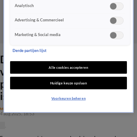
Analytisch
Advertising & Commercieel
Marketing & Social media
Derde partijen lijst
Dochter van Wim werd
vermoord door haar ex-
Alle cookies accepteren
partner: 'Ze kwam in een
Huidige keuze opslaan
isolement'
Voorkeuren beheren
MAATSCHAPPIJ
4 aug 2025, 18:53