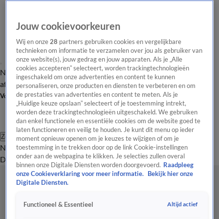
Jouw cookievoorkeuren
Wij en onze
28
partners gebruiken cookies en vergelijkbare
technieken om informatie te verzamelen over jou als gebruiker van
onze website(s), jouw gedrag en jouw apparaten. Als je „Alle
cookies accepteren” selecteert, worden trackingtechnologieën
Nieuws van de Dag
Opinie van de Dag
Laatste
Onze categorieën
ingeschakeld om onze advertenties en content te kunnen
aflevering
Video's
Nieuws van de Dag Podcast
personaliseren, onze producten en diensten te verbeteren en om
de prestaties van advertenties en content te meten. Als je
Volg Nieuws van de Dag
„Huidige keuze opslaan” selecteert of je toestemming intrekt,
worden deze trackingtechnologieën uitgeschakeld. We gebruiken
dan enkel functionele en essentiële cookies om de website goed te
laten functioneren en veilig te houden. Je kunt dit menu op ieder
Zoeken
moment opnieuw openen om je keuzes te wijzigen of om je
Nieuws van de Dag
Opinie van de
toestemming in te trekken door op de link Cookie-instellingen
onder aan de webpagina te klikken. Je selecties zullen overal
Dag
Video's
Uitzendingen
Podcast
Panel
Contact
binnen onze Digitale Diensten worden doorgevoerd.
Raadpleeg
onze Cookieverklaring voor meer informatie.
Bekijk hier onze
Digitale Diensten.
Altijd actief
Functioneel & Essentieel