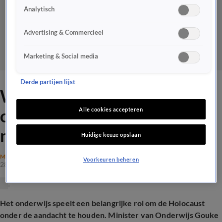
Analytisch
Advertising & Commercieel
Marketing & Social media
Derde partijen lijst
Wat is de Holocaust? 'Het is
onvoorstelbaar dat deze
Alle cookies accepteren
mensen bestaan'
Huidige keuze opslaan
MAATSCHAPPIJ
Voorkeuren beheren
28 jan 2026, 14:54
Het onderwijs speelt een belangrijke rol om de Holocaust
onder de aandacht te houden. Minister van Onderwijs Gouke