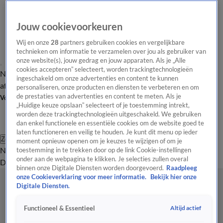
Jouw cookievoorkeuren
Wij en onze
28
partners gebruiken cookies en vergelijkbare
technieken om informatie te verzamelen over jou als gebruiker van
onze website(s), jouw gedrag en jouw apparaten. Als je „Alle
cookies accepteren” selecteert, worden trackingtechnologieën
Nieuws van de Dag
Opinie van de Dag
Laatste
Onze categorieën
ingeschakeld om onze advertenties en content te kunnen
aflevering
Video's
Nieuws van de Dag Podcast
personaliseren, onze producten en diensten te verbeteren en om
de prestaties van advertenties en content te meten. Als je
Volg Nieuws van de Dag
„Huidige keuze opslaan” selecteert of je toestemming intrekt,
worden deze trackingtechnologieën uitgeschakeld. We gebruiken
dan enkel functionele en essentiële cookies om de website goed te
laten functioneren en veilig te houden. Je kunt dit menu op ieder
Zoeken
moment opnieuw openen om je keuzes te wijzigen of om je
Nieuws van de Dag
Opinie van de
toestemming in te trekken door op de link Cookie-instellingen
onder aan de webpagina te klikken. Je selecties zullen overal
Dag
Video's
Uitzendingen
Podcast
Panel
Contact
binnen onze Digitale Diensten worden doorgevoerd.
Raadpleeg
onze Cookieverklaring voor meer informatie.
Bekijk hier onze
Digitale Diensten.
Altijd actief
Functioneel & Essentieel