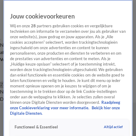
Jouw cookievoorkeuren
Wij en onze
28
partners gebruiken cookies en vergelijkbare
technieken om informatie te verzamelen over jou als gebruiker van
onze website(s), jouw gedrag en jouw apparaten. Als je „Alle
cookies accepteren” selecteert, worden trackingtechnologieën
Nieuws van de Dag
Opinie van de Dag
Laatste
Onze categorieën
ingeschakeld om onze advertenties en content te kunnen
aflevering
Video's
Nieuws van de Dag Podcast
personaliseren, onze producten en diensten te verbeteren en om
de prestaties van advertenties en content te meten. Als je
Volg Nieuws van de Dag
„Huidige keuze opslaan” selecteert of je toestemming intrekt,
worden deze trackingtechnologieën uitgeschakeld. We gebruiken
dan enkel functionele en essentiële cookies om de website goed te
laten functioneren en veilig te houden. Je kunt dit menu op ieder
Zoeken
moment opnieuw openen om je keuzes te wijzigen of om je
Nieuws van de Dag
Opinie van de
toestemming in te trekken door op de link Cookie-instellingen
onder aan de webpagina te klikken. Je selecties zullen overal
Dag
Video's
Uitzendingen
Podcast
Panel
Contact
binnen onze Digitale Diensten worden doorgevoerd.
Raadpleeg
onze Cookieverklaring voor meer informatie.
Bekijk hier onze
Digitale Diensten.
Altijd actief
Functioneel & Essentieel