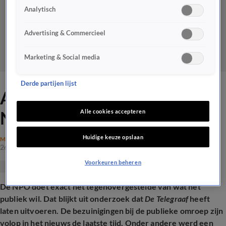
Analytisch
Advertising & Commercieel
Marketing & Social media
Derde partijen lijst
Annemarie van Gaal: 'Bij de
NPO kan wel wat geld af'
Alle cookies accepteren
Huidige keuze opslaan
MAATSCHAPPIJ
26 jan 2026, 19:34
Voorkeuren beheren
De NPO doet exact het tegenovergestelde van wat het
publiek wil. Dat blijkt uit onderzoek dat
De Telegraaf
heeft
laten uitvoeren. De bezuinigingen bij de publieke omroep zijn
volop in het nieuws de laatste tijd. Onder andere werd een