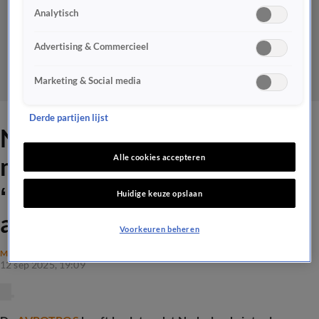
Analytisch
Advertising & Commercieel
Marketing & Social media
Derde partijen lijst
Nederland doet niet meer
mee aan het Songfestival:
Alle cookies accepteren
‘Dit is ondoordacht
Huidige keuze opslaan
activisme’
Voorkeuren beheren
MAATSCHAPPIJ
12 sep 2025, 19:09