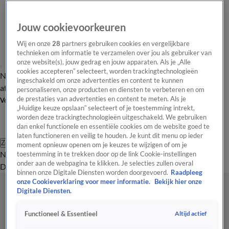
Jouw cookievoorkeuren
Wij en onze
28
partners gebruiken cookies en vergelijkbare
technieken om informatie te verzamelen over jou als gebruiker van
onze website(s), jouw gedrag en jouw apparaten. Als je „Alle
cookies accepteren” selecteert, worden trackingtechnologieën
Nieuws van de Dag
Opinie van de Dag
Laatste
Onze categorieën
ingeschakeld om onze advertenties en content te kunnen
aflevering
Video's
Nieuws van de Dag Podcast
personaliseren, onze producten en diensten te verbeteren en om
de prestaties van advertenties en content te meten. Als je
Volg Nieuws van de Dag
„Huidige keuze opslaan” selecteert of je toestemming intrekt,
worden deze trackingtechnologieën uitgeschakeld. We gebruiken
dan enkel functionele en essentiële cookies om de website goed te
laten functioneren en veilig te houden. Je kunt dit menu op ieder
Zoeken
moment opnieuw openen om je keuzes te wijzigen of om je
Nieuws van de Dag
Opinie van de
toestemming in te trekken door op de link Cookie-instellingen
onder aan de webpagina te klikken. Je selecties zullen overal
Dag
Video's
Uitzendingen
Podcast
Panel
Contact
binnen onze Digitale Diensten worden doorgevoerd.
Raadpleeg
onze Cookieverklaring voor meer informatie.
Bekijk hier onze
Digitale Diensten.
Altijd actief
Functioneel & Essentieel