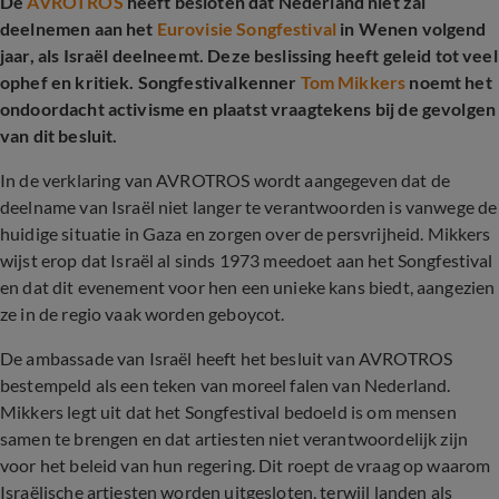
De
AVROTROS
heeft besloten dat Nederland niet zal
deelnemen aan het
Eurovisie Songfestival
in Wenen volgend
jaar, als Israël deelneemt. Deze beslissing heeft geleid tot veel
ophef en kritiek. Songfestivalkenner
Tom Mikkers
noemt het
ondoordacht activisme en plaatst vraagtekens bij de gevolgen
van dit besluit.
In de verklaring van AVROTROS wordt aangegeven dat de
deelname van Israël niet langer te verantwoorden is vanwege de
huidige situatie in Gaza en zorgen over de persvrijheid. Mikkers
wijst erop dat Israël al sinds 1973 meedoet aan het Songfestival
en dat dit evenement voor hen een unieke kans biedt, aangezien
ze in de regio vaak worden geboycot.
De ambassade van Israël heeft het besluit van AVROTROS
bestempeld als een teken van moreel falen van Nederland.
Mikkers legt uit dat het Songfestival bedoeld is om mensen
samen te brengen en dat artiesten niet verantwoordelijk zijn
voor het beleid van hun regering. Dit roept de vraag op waarom
Israëlische artiesten worden uitgesloten, terwijl landen als