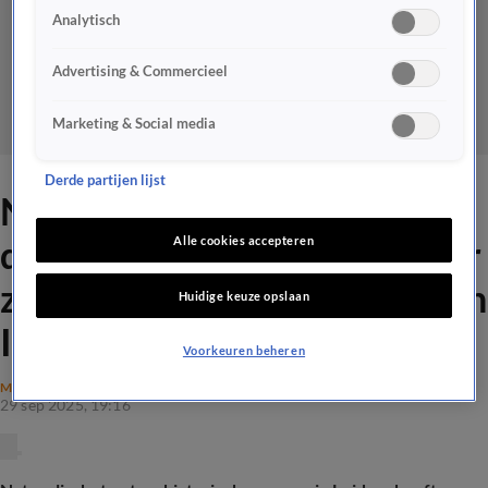
Analytisch
Advertising & Commercieel
Marketing & Social media
Derde partijen lijst
Naturalis geeft ruim 28
duizend objecten, waaronder
Alle cookies accepteren
zeldzame fossielen, terug aan
Huidige keuze opslaan
Indonesië
Voorkeuren beheren
MAATSCHAPPIJ
29 sep 2025, 19:16