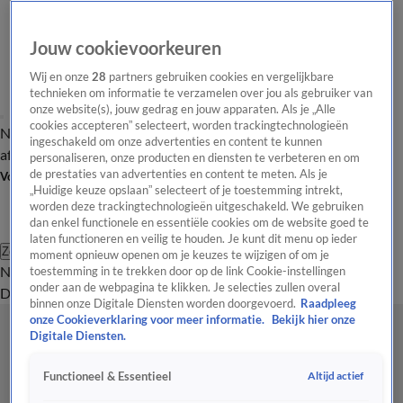
Jouw cookievoorkeuren
Wij en onze
28
partners gebruiken cookies en vergelijkbare
technieken om informatie te verzamelen over jou als gebruiker van
onze website(s), jouw gedrag en jouw apparaten. Als je „Alle
cookies accepteren” selecteert, worden trackingtechnologieën
Nieuws van de Dag
Opinie van de Dag
Laatste
Onze categorieën
ingeschakeld om onze advertenties en content te kunnen
aflevering
Video's
Nieuws van de Dag Podcast
personaliseren, onze producten en diensten te verbeteren en om
de prestaties van advertenties en content te meten. Als je
Volg Nieuws van de Dag
„Huidige keuze opslaan” selecteert of je toestemming intrekt,
worden deze trackingtechnologieën uitgeschakeld. We gebruiken
dan enkel functionele en essentiële cookies om de website goed te
laten functioneren en veilig te houden. Je kunt dit menu op ieder
Zoeken
moment opnieuw openen om je keuzes te wijzigen of om je
Nieuws van de Dag
Opinie van de
toestemming in te trekken door op de link Cookie-instellingen
onder aan de webpagina te klikken. Je selecties zullen overal
Dag
Video's
Uitzendingen
Podcast
Panel
Contact
binnen onze Digitale Diensten worden doorgevoerd.
Raadpleeg
onze Cookieverklaring voor meer informatie.
Bekijk hier onze
Digitale Diensten.
Altijd actief
Functioneel & Essentieel