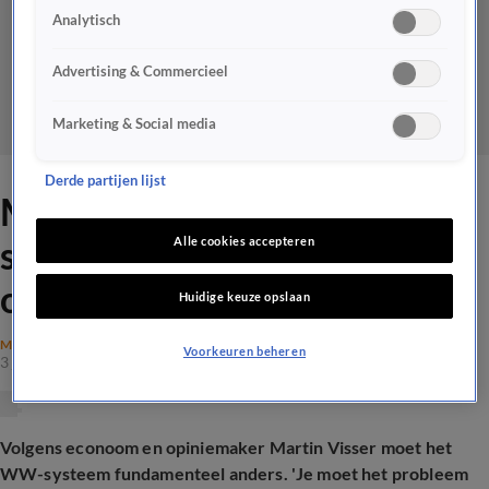
Analytisch
Advertising & Commercieel
Marketing & Social media
Derde partijen lijst
Martin Visser: 'De WW is
sociaal en maatschappelijk
Alle cookies accepteren
onhoudbaar'
Huidige keuze opslaan
MAATSCHAPPIJ
Voorkeuren beheren
3 juni 2026, 19:28
Volgens econoom en opiniemaker Martin Visser moet het
WW-systeem fundamenteel anders. 'Je moet het probleem