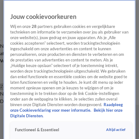
Jouw cookievoorkeuren
Wij en onze
28
partners gebruiken cookies en vergelijkbare
technieken om informatie te verzamelen over jou als gebruiker van
onze website(s), jouw gedrag en jouw apparaten. Als je „Alle
cookies accepteren” selecteert, worden trackingtechnologieën
Nieuws van de Dag
Opinie van de Dag
Laatste
Onze categorieën
ingeschakeld om onze advertenties en content te kunnen
aflevering
Video's
Nieuws van de Dag Podcast
personaliseren, onze producten en diensten te verbeteren en om
de prestaties van advertenties en content te meten. Als je
Volg Nieuws van de Dag
„Huidige keuze opslaan” selecteert of je toestemming intrekt,
worden deze trackingtechnologieën uitgeschakeld. We gebruiken
dan enkel functionele en essentiële cookies om de website goed te
laten functioneren en veilig te houden. Je kunt dit menu op ieder
Zoeken
moment opnieuw openen om je keuzes te wijzigen of om je
Nieuws van de Dag
Opinie van de
toestemming in te trekken door op de link Cookie-instellingen
onder aan de webpagina te klikken. Je selecties zullen overal
Dag
Video's
Uitzendingen
Podcast
Panel
Contact
binnen onze Digitale Diensten worden doorgevoerd.
Raadpleeg
onze Cookieverklaring voor meer informatie.
Bekijk hier onze
Digitale Diensten.
Altijd actief
Functioneel & Essentieel