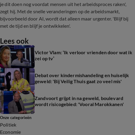
je dit doen nog voordat mensen uit het arbeidsproces raken',
zegt hij. Met de snelle veranderingen op de arbeidsmarkt,
bijvoorbeeld door AI, wordt dat alleen maar urgenter. 'Blijf bij
met de tijd en blijf je ontwikkelen'.
Lees ook
Victor Vlam: ‘Ik verloor vrienden door wat ik
zei op tv’
Debat over kindermishandeling en huiselijk
geweld: 'Bij Veilig Thuis gaat zo veel mis'
Zandvoort grijpt in na geweld, boulevard
wordt risicogebied: 'Vooral Marokkanen'
Onze categorieën
Politiek
Economie