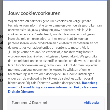
Jouw cookievoorkeuren
Wij en onze
28
partners gebruiken cookies en vergelijkbare
technieken om informatie te verzamelen over jou als gebruiker van
onze website(s), jouw gedrag en jouw apparaten. Als je „Alle
cookies accepteren” selecteert, worden trackingtechnologieën
Nieuws van de Dag
Opinie van de Dag
Laatste
Onze categorieën
ingeschakeld om onze advertenties en content te kunnen
aflevering
Video's
Nieuws van de Dag Podcast
personaliseren, onze producten en diensten te verbeteren en om
de prestaties van advertenties en content te meten. Als je
Volg Nieuws van de Dag
„Huidige keuze opslaan” selecteert of je toestemming intrekt,
worden deze trackingtechnologieën uitgeschakeld. We gebruiken
dan enkel functionele en essentiële cookies om de website goed te
laten functioneren en veilig te houden. Je kunt dit menu op ieder
Zoeken
moment opnieuw openen om je keuzes te wijzigen of om je
Nieuws van de Dag
Opinie van de
toestemming in te trekken door op de link Cookie-instellingen
onder aan de webpagina te klikken. Je selecties zullen overal
Dag
Video's
Uitzendingen
Podcast
Panel
Contact
binnen onze Digitale Diensten worden doorgevoerd.
Raadpleeg
onze Cookieverklaring voor meer informatie.
Bekijk hier onze
Digitale Diensten.
Altijd actief
Functioneel & Essentieel