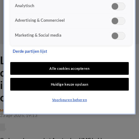
Analytisch
Advertising & Commercieel
Marketing & Social media
Derde partijen lijst
Longkanker eerder herkend
dankzij kunstmatige
Alle cookies accepteren
intelligentie: 'Geweldige
Huidige keuze opslaan
ontwikkeling'
Voorkeuren beheren
MAATSCHAPPIJ
23 apr 2025, 19:13