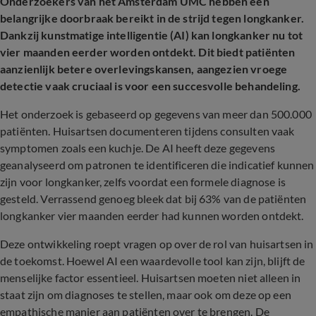
Onderzoekers van het Amsterdam UMC hebben een
belangrijke doorbraak bereikt in de strijd tegen longkanker.
Dankzij kunstmatige intelligentie (AI) kan longkanker nu tot
vier maanden eerder worden ontdekt. Dit biedt patiënten
aanzienlijk betere overlevingskansen, aangezien vroege
detectie vaak cruciaal is voor een succesvolle behandeling.
Het onderzoek is gebaseerd op gegevens van meer dan 500.000
patiënten. Huisartsen documenteren tijdens consulten vaak
symptomen zoals een kuchje. De AI heeft deze gegevens
geanalyseerd om patronen te identificeren die indicatief kunnen
zijn voor longkanker, zelfs voordat een formele diagnose is
gesteld. Verrassend genoeg bleek dat bij 63% van de patiënten
longkanker vier maanden eerder had kunnen worden ontdekt.
Deze ontwikkeling roept vragen op over de rol van huisartsen in
de toekomst. Hoewel AI een waardevolle tool kan zijn, blijft de
menselijke factor essentieel. Huisartsen moeten niet alleen in
staat zijn om diagnoses te stellen, maar ook om deze op een
empathische manier aan patiënten over te brengen. De