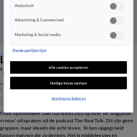
Analytisch
Advertising & Commercieel
Marketing & Social media
Derde partijen lijst
Lale Gül slaat alarm over
'mag jouw vrouw'-podcast
Alle cookies accepteren
Huidige keuze opslaan
MAATSCHAPPIJ
5 juni 2026, 19:37
Voorkeuren beheren
Onze opiniemaker Lale Gül windt zich op over de 'mag jouw
vrouw'-uitspraken uit de podcast The Real Talk. Dit zijn geen
grappen, maar ideeën die echt leven. 'Ik ben opgegroeid
tussen mannen die zo denken. Het is middeleeuws en