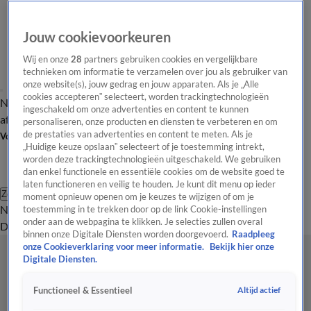
Jouw cookievoorkeuren
Wij en onze
28
partners gebruiken cookies en vergelijkbare
technieken om informatie te verzamelen over jou als gebruiker van
onze website(s), jouw gedrag en jouw apparaten. Als je „Alle
cookies accepteren” selecteert, worden trackingtechnologieën
Nieuws van de Dag
Opinie van de Dag
Laatste
Onze categorieën
ingeschakeld om onze advertenties en content te kunnen
aflevering
Video's
Nieuws van de Dag Podcast
personaliseren, onze producten en diensten te verbeteren en om
de prestaties van advertenties en content te meten. Als je
Volg Nieuws van de Dag
„Huidige keuze opslaan” selecteert of je toestemming intrekt,
worden deze trackingtechnologieën uitgeschakeld. We gebruiken
dan enkel functionele en essentiële cookies om de website goed te
laten functioneren en veilig te houden. Je kunt dit menu op ieder
Zoeken
moment opnieuw openen om je keuzes te wijzigen of om je
Nieuws van de Dag
Opinie van de
toestemming in te trekken door op de link Cookie-instellingen
onder aan de webpagina te klikken. Je selecties zullen overal
Dag
Video's
Uitzendingen
Podcast
Panel
Contact
binnen onze Digitale Diensten worden doorgevoerd.
Raadpleeg
onze Cookieverklaring voor meer informatie.
Bekijk hier onze
Digitale Diensten.
Altijd actief
Functioneel & Essentieel