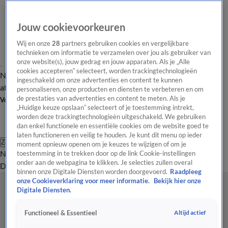
Jouw cookievoorkeuren
Wij en onze
28
partners gebruiken cookies en vergelijkbare
technieken om informatie te verzamelen over jou als gebruiker van
onze website(s), jouw gedrag en jouw apparaten. Als je „Alle
cookies accepteren” selecteert, worden trackingtechnologieën
Nieuws van de Dag
Opinie van de Dag
Laatste
Onze categorieën
ingeschakeld om onze advertenties en content te kunnen
aflevering
Video's
Nieuws van de Dag Podcast
personaliseren, onze producten en diensten te verbeteren en om
de prestaties van advertenties en content te meten. Als je
Volg Nieuws van de Dag
„Huidige keuze opslaan” selecteert of je toestemming intrekt,
worden deze trackingtechnologieën uitgeschakeld. We gebruiken
dan enkel functionele en essentiële cookies om de website goed te
laten functioneren en veilig te houden. Je kunt dit menu op ieder
Zoeken
moment opnieuw openen om je keuzes te wijzigen of om je
Nieuws van de Dag
Opinie van de
toestemming in te trekken door op de link Cookie-instellingen
onder aan de webpagina te klikken. Je selecties zullen overal
Dag
Video's
Uitzendingen
Podcast
Panel
Contact
binnen onze Digitale Diensten worden doorgevoerd.
Raadpleeg
onze Cookieverklaring voor meer informatie.
Bekijk hier onze
Digitale Diensten.
Altijd actief
Functioneel & Essentieel