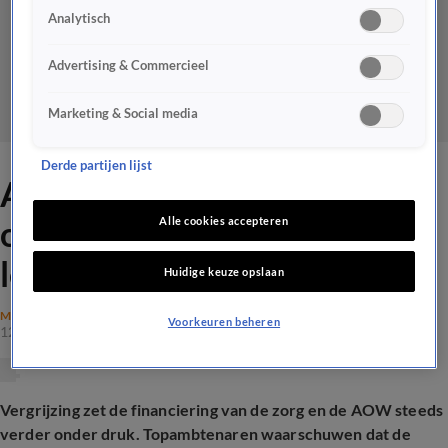
Analytisch
Advertising & Commercieel
Marketing & Social media
Derde partijen lijst
AOW wordt door vergrijzing
onbetaalbaar: 'Je zou AOW-
Alle cookies accepteren
leeftijd kunnen verhogen'
Huidige keuze opslaan
MAATSCHAPPIJ
Voorkeuren beheren
12 jan 2026, 19:59
Vergrijzing zet de financiering van de zorg en de AOW steeds
verder onder druk. Topambtenaren waarschuwen dat de