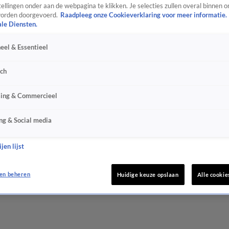
ellingen onder aan de webpagina te klikken. Je selecties zullen overal binnen o
orden doorgevoerd.
Raadpleeg onze Cookieverklaring voor meer informatie.
ale Diensten.
eel & Essentieel
sch
sing & Commercieel
ng & Social media
jen lijst
en beheren
Huidige keuze opslaan
Alle cookie