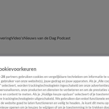
evering
Video's
Nieuws van de Dag Podcast
ookievoorkeuren
ast
Panel
Contact
e
28
partners gebruiken cookies en vergelijkbare technieken om informatie te
s gebruiker van onze website(s), jouw gedrag en jouw apparaten. Als je „Alle co
” selecteert, worden trackingtechnologieën ingeschakeld om onze advertenties
personaliseren, onze producten en diensten te verbeteren en om de prestaties 
s en content te meten. Als je „Huidige keuze opslaan” selecteert of je toestemm
e trackingtechnologieën uitgeschakeld. We gebruiken dan enkel functionele en
de website goed te laten functioneren en veilig te houden. Je kunt dit menu op
ieuw openen om je keuzes te wijzigen of om je toestemming in te trekken door