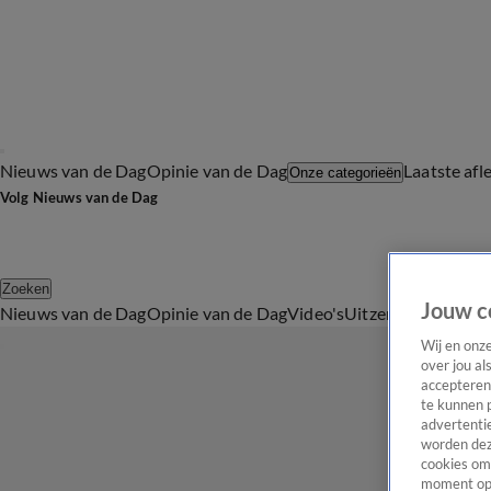
Nieuws van de Dag
Opinie van de Dag
Laatste afl
Onze categorieën
Volg Nieuws van de Dag
Zoeken
Jouw c
Nieuws van de Dag
Opinie van de Dag
Video's
Uitzendingen
Podc
Wij en onz
over jou al
accepteren
te kunnen 
advertentie
worden dez
cookies om 
moment opn