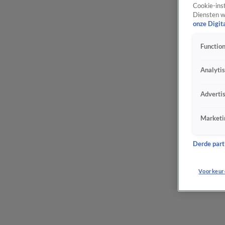
Cookie-inst
Diensten w
onze Digit
Function
Analyti
Adverti
Marketi
Derde parti
Voorkeur