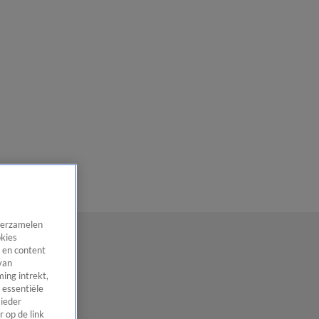
 verzamelen
okies
 en content
van
ing intrekt,
 essentiële
 ieder
 op de link