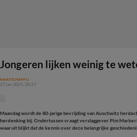
Jongeren lijken weinig te we
MAATSCHAPPIJ
27 jan 2025, 20:37
Maandag wordt de 80-jarige bevrijding van Auschwitz herdach
herdenking bij. Ondertussen vraagt verslaggever Pim Markerin
waaruit blijkt dat de kennis over deze belangrijke geschieden