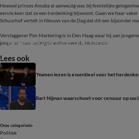
Hoewel prinses Amalia al aanwezig was bij feestelijke gelegenhed
eerste keer dat ze een herdenking bijwoont. Gaan we haar vaker 
Schuurhof vertelt in Nieuws van de Dag dat dit een bijzonder mo
Verslaggever Pim Markering is in Den Haag waar hij aan jongeren 
Herdenking Auschwitz: Leeft het onder de jong
jongeren maar weinig te weten over de Holocaust:
Lees ook
1:18
'Namen lezen is essentieel voor het herdenken
Bart Nijman waarschuwt voor censuur op soci
Onze categorieën
Politiek