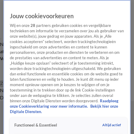
Jouw cookievoorkeuren
Wij en onze
28
partners gebruiken cookies en vergelijkbare
technieken om informatie te verzamelen over jou als gebruiker van
onze website(s), jouw gedrag en jouw apparaten. Als je „Alle
cookies accepteren” selecteert, worden trackingtechnologieën
Nieuws van de Dag
Opinie van de Dag
Laatste
Onze categorieën
ingeschakeld om onze advertenties en content te kunnen
aflevering
Video's
Nieuws van de Dag Podcast
personaliseren, onze producten en diensten te verbeteren en om
de prestaties van advertenties en content te meten. Als je
Volg Nieuws van de Dag
„Huidige keuze opslaan” selecteert of je toestemming intrekt,
worden deze trackingtechnologieën uitgeschakeld. We gebruiken
dan enkel functionele en essentiële cookies om de website goed te
laten functioneren en veilig te houden. Je kunt dit menu op ieder
Zoeken
moment opnieuw openen om je keuzes te wijzigen of om je
Nieuws van de Dag
Opinie van de
toestemming in te trekken door op de link Cookie-instellingen
onder aan de webpagina te klikken. Je selecties zullen overal
Dag
Video's
Uitzendingen
Podcast
Panel
Contact
binnen onze Digitale Diensten worden doorgevoerd.
Raadpleeg
onze Cookieverklaring voor meer informatie.
Bekijk hier onze
Digitale Diensten.
Altijd actief
Functioneel & Essentieel