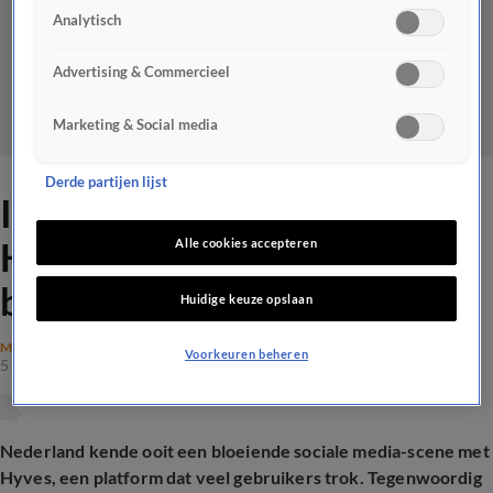
Analytisch
Advertising & Commercieel
Marketing & Social media
Derde partijen lijst
Is het een goed idee om
Hyves nieuw leven in te
Alle cookies accepteren
blazen?
Huidige keuze opslaan
MAATSCHAPPIJ
Voorkeuren beheren
5 mrt 2025, 19:04
Nederland kende ooit een bloeiende sociale media-scene met
Hyves, een platform dat veel gebruikers trok. Tegenwoordig