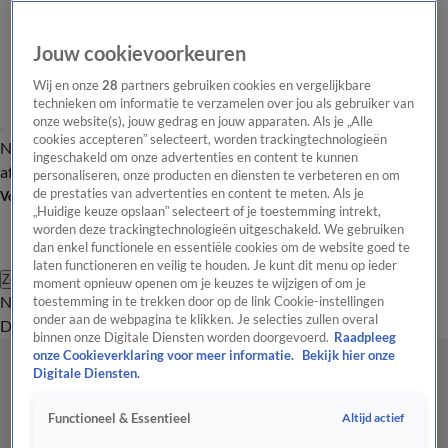
Jouw cookievoorkeuren
Wij en onze
28
partners gebruiken cookies en vergelijkbare
technieken om informatie te verzamelen over jou als gebruiker van
onze website(s), jouw gedrag en jouw apparaten. Als je „Alle
cookies accepteren” selecteert, worden trackingtechnologieën
Nieuws van de Dag
Opinie van de Dag
Laatste
Onze categorieën
ingeschakeld om onze advertenties en content te kunnen
aflevering
Video's
Nieuws van de Dag Podcast
personaliseren, onze producten en diensten te verbeteren en om
de prestaties van advertenties en content te meten. Als je
Volg Nieuws van de Dag
„Huidige keuze opslaan” selecteert of je toestemming intrekt,
worden deze trackingtechnologieën uitgeschakeld. We gebruiken
dan enkel functionele en essentiële cookies om de website goed te
laten functioneren en veilig te houden. Je kunt dit menu op ieder
Zoeken
moment opnieuw openen om je keuzes te wijzigen of om je
Nieuws van de Dag
Opinie van de
toestemming in te trekken door op de link Cookie-instellingen
onder aan de webpagina te klikken. Je selecties zullen overal
Dag
Video's
Uitzendingen
Podcast
Panel
Contact
binnen onze Digitale Diensten worden doorgevoerd.
Raadpleeg
onze Cookieverklaring voor meer informatie.
Bekijk hier onze
Digitale Diensten.
Altijd actief
Functioneel & Essentieel