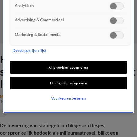
Analytisch
Advertising & Commercieel
Marketing & Social media
Derde partijen lijst
Honderden miljoenen aan
statiegeld niet geclaimd: 'Het
Alle cookies accepteren
loopt de spuigaten uit'
Huidige keuze opslaan
MAATSCHAPPIJ
Voorkeuren beheren
10 sep 2025, 19:21
De invoering van statiegeld op blikjes en flesjes,
oorspronkelijk bedoeld als milieumaatregel, blijkt een