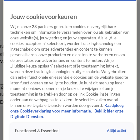
Jouw cookievoorkeuren
Wij en onze
28
partners gebruiken cookies en vergelijkbare
technieken om informatie te verzamelen over jou als gebruiker van
onze website(s), jouw gedrag en jouw apparaten. Als je „Alle
cookies accepteren” selecteert, worden trackingtechnologieën
Nieuws van de Dag
Opinie van de Dag
Laatste
Onze categorieën
ingeschakeld om onze advertenties en content te kunnen
aflevering
Video's
Nieuws van de Dag Podcast
personaliseren, onze producten en diensten te verbeteren en om
de prestaties van advertenties en content te meten. Als je
Volg Nieuws van de Dag
„Huidige keuze opslaan” selecteert of je toestemming intrekt,
worden deze trackingtechnologieën uitgeschakeld. We gebruiken
dan enkel functionele en essentiële cookies om de website goed te
laten functioneren en veilig te houden. Je kunt dit menu op ieder
Zoeken
moment opnieuw openen om je keuzes te wijzigen of om je
Nieuws van de Dag
Opinie van de
toestemming in te trekken door op de link Cookie-instellingen
onder aan de webpagina te klikken. Je selecties zullen overal
Dag
Video's
Uitzendingen
Podcast
Panel
Contact
binnen onze Digitale Diensten worden doorgevoerd.
Raadpleeg
onze Cookieverklaring voor meer informatie.
Bekijk hier onze
Digitale Diensten.
Altijd actief
Functioneel & Essentieel