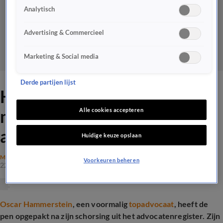
Analytisch
Advertising & Commercieel
Marketing & Social media
Derde partijen lijst
Hammerstein slaat terug
met explosief boek over
Alle cookies accepteren
advocatenwereld
Huidige keuze opslaan
MAATSCHAPPIJ
Voorkeuren beheren
22 mei 2025, 19:03
Oscar Hammerstein
, een voormalig
topadvocaat
, heeft de
pen opgepakt na zijn schorsing uit het advocatenregister. Zijn