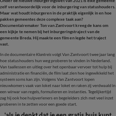
Onder de nieuwe inburgeringswet van 2021 is elke gemeente
zelf verantwoordelijk voor de inburgering van statushouders.
Maar wat houdt inburgeren in de praktijk eigenlijk in en hoe
pakken gemeentes deze complexe taak aan?
Documentairemaker Ton van Zantvoort kreeg de kans om
een kijkje te nemen bij het inburgeringstraject van de
gemeente Breda. Hij maakte een film en legde het traject
vast.
In de documentaire
Klantreis
volgt Van Zantvoort twee jaar lang
hoe statushouders hun weg proberen te vinden in Nederland.
Van taallessen en uitleg over het openbaar vervoer tot hulp bij
administratie en financiën, de film laat zien hoe ingewikkeld het
systeem soms kan zijn. Volgens Van Zantvoort lopen
nieuwkomers vaak van loket naar loket en raken zij verdwaald in
een wirwar van regels, formulieren en instanties. Tegelijkertijd
zag hij ook hoe hulpverleners en begeleiders zich met veel inzet
proberen in te zetten voor een goede start.
'als je denkt dat je een gratis huis kunt