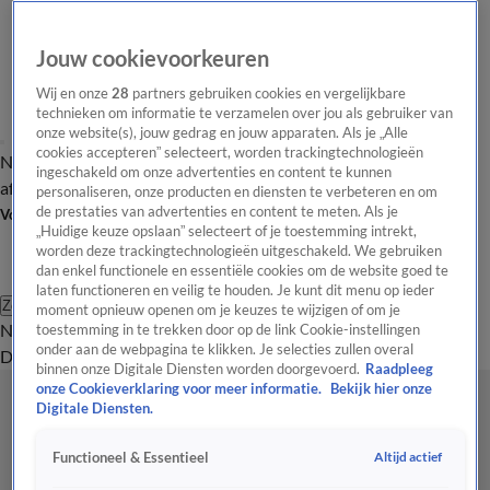
Jouw cookievoorkeuren
Wij en onze
28
partners gebruiken cookies en vergelijkbare
technieken om informatie te verzamelen over jou als gebruiker van
onze website(s), jouw gedrag en jouw apparaten. Als je „Alle
cookies accepteren” selecteert, worden trackingtechnologieën
Nieuws van de Dag
Opinie van de Dag
Laatste
Onze categorieën
ingeschakeld om onze advertenties en content te kunnen
aflevering
Video's
Nieuws van de Dag Podcast
personaliseren, onze producten en diensten te verbeteren en om
de prestaties van advertenties en content te meten. Als je
Volg Nieuws van de Dag
„Huidige keuze opslaan” selecteert of je toestemming intrekt,
worden deze trackingtechnologieën uitgeschakeld. We gebruiken
dan enkel functionele en essentiële cookies om de website goed te
laten functioneren en veilig te houden. Je kunt dit menu op ieder
Zoeken
moment opnieuw openen om je keuzes te wijzigen of om je
Nieuws van de Dag
Opinie van de
toestemming in te trekken door op de link Cookie-instellingen
onder aan de webpagina te klikken. Je selecties zullen overal
Dag
Video's
Uitzendingen
Podcast
Panel
Contact
binnen onze Digitale Diensten worden doorgevoerd.
Raadpleeg
onze Cookieverklaring voor meer informatie.
Bekijk hier onze
Digitale Diensten.
Altijd actief
Functioneel & Essentieel