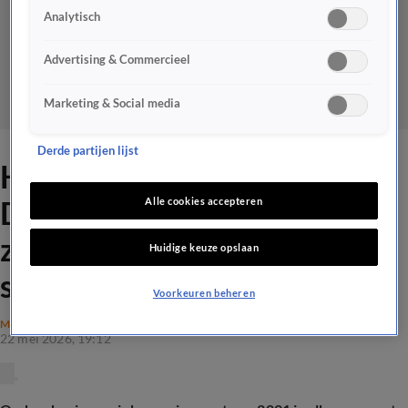
Analytisch
Advertising & Commercieel
Marketing & Social media
Derde partijen lijst
Hoe werkt inburgeren echt?
Documentaire geeft
Alle cookies accepteren
zeldzaam inkijkje achter de
Huidige keuze opslaan
schermen
Voorkeuren beheren
MAATSCHAPPIJ
22 mei 2026, 19:12