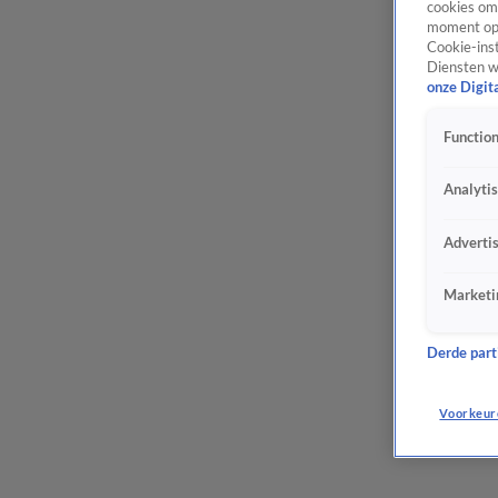
cookies om 
moment opn
Cookie-inst
Diensten w
onze Digit
Function
Analyti
Adverti
Marketi
Derde parti
Voorkeur