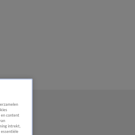
 verzamelen
okies
 en content
van
ing intrekt,
 essentiële