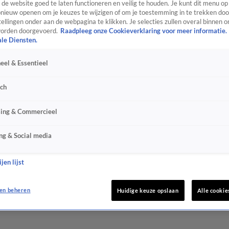
de website goed te laten functioneren en veilig te houden. Je kunt dit menu op
ieuw openen om je keuzes te wijzigen of om je toestemming in te trekken door
ellingen onder aan de webpagina te klikken. Je selecties zullen overal binnen o
orden doorgevoerd.
Raadpleeg onze Cookieverklaring voor meer informatie.
ale Diensten.
eel & Essentieel
sch
sing & Commercieel
ng & Social media
jen lijst
en beheren
Huidige keuze opslaan
Alle cookie