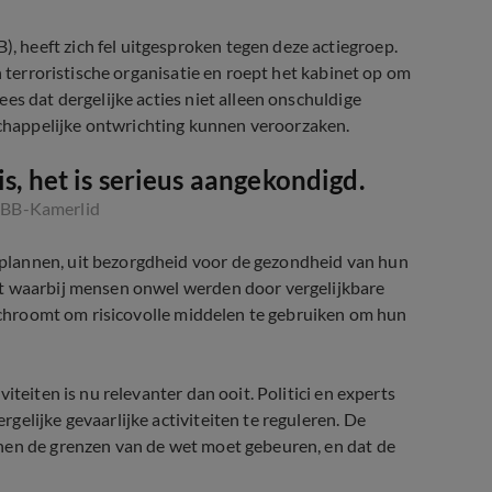
 heeft zich fel uitgesproken tegen deze actiegroep.
n terroristische organisatie en roept het kabinet op om
es dat dergelijke acties niet alleen onschuldige
happelijke ontwrichting kunnen veroorzaken.
is, het is serieus aangekondigd.
BBB-Kamerlid
plannen, uit bezorgdheid voor de gezondheid van hun
st waarbij mensen onwel werden door vergelijkbare
 schroomt om risicovolle middelen te gebruiken om hun
iteiten is nu relevanter dan ooit. Politici en experts
elijke gevaarlijke activiteiten te reguleren. De
nen de grenzen van de wet moet gebeuren, en dat de