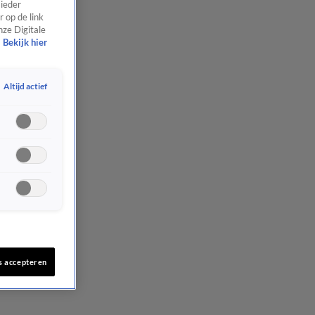
 ieder
 op de link
nze Digitale
Bekijk hier
Altijd actief
s accepteren