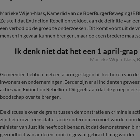
Marieke Wijen-Nass, Kamerlid van de BoerBurgerBeweging (BBB),
Ze stelt dat Extinction Rebellion voldoet aan de definitie van ee
een verbod op de groep te onderzoeken. Dit komt voort uit de vre
mensen in gevaar kunnen brengen, maar ook een bredere maatsc
Ik denk niet dat het een 1 april-grap 
Marieke Wijen-Nass, 
Gemeenten hebben meteen alarm geslagen bij het horen van de 
inwoners en ondernemingen. Eerder zijn er al incidenten gewee
acties van Extinction Rebellion. Dit geeft aan dat de groep niet
boodschap over te brengen.
De discussie over de grens tussen demonstratie en criminele activ
zijn het erover eens dat er actie ondernomen moet worden om derg
minister van Justitie heeft ook benadrukt dat demonstreren bin
gezondheid van anderen nooit in gevaar gebracht mag worden.