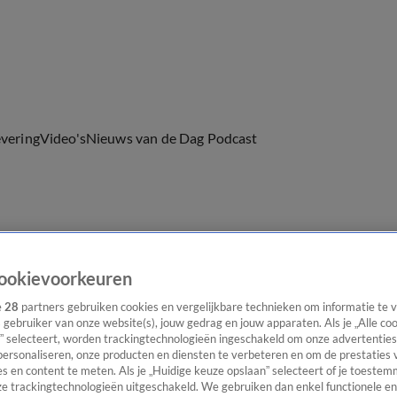
evering
Video's
Nieuws van de Dag Podcast
ast
Panel
Contact
ookievoorkeuren
e
28
partners gebruiken cookies en vergelijkbare technieken om informatie te
s gebruiker van onze website(s), jouw gedrag en jouw apparaten. Als je „Alle co
” selecteert, worden trackingtechnologieën ingeschakeld om onze advertenties
personaliseren, onze producten en diensten te verbeteren en om de prestaties 
s en content te meten. Als je „Huidige keuze opslaan” selecteert of je toestemm
e trackingtechnologieën uitgeschakeld. We gebruiken dan enkel functionele en