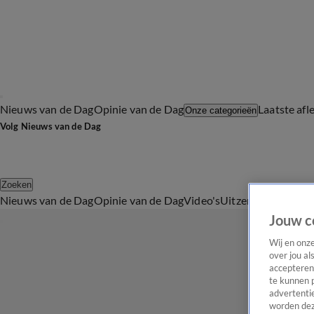
Nieuws van de Dag
Opinie van de Dag
Laatste afl
Onze categorieën
Volg Nieuws van de Dag
Zoeken
Nieuws van de Dag
Opinie van de Dag
Video's
Uitzendingen
Podc
Jouw c
Wij en onz
over jou al
accepteren
te kunnen 
advertentie
worden dez