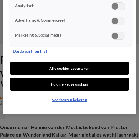
Analytisch
Advertising & Commercieel
Marketing & Social media
Derde partijen lijst
Pretparkdroom van Hennie
van der Most spat uiteen:
Alle cookies accepteren
'Gewoon klote'
Huidige keuze opslaan
MAATSCHAPPIJ
Voorkeuren beheren
21 apr 2026, 19:37
Ondernemer Hennie van der Most is bekend van Preston
Palace en Wunderland Kalkar. Maar niet alles wat hij aanraakt