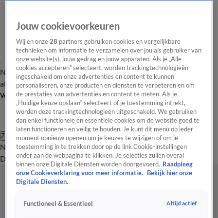
Jouw cookievoorkeuren
Wij en onze
28
partners gebruiken cookies en vergelijkbare
technieken om informatie te verzamelen over jou als gebruiker van
onze website(s), jouw gedrag en jouw apparaten. Als je „Alle
cookies accepteren” selecteert, worden trackingtechnologieën
Nieuws van de Dag
Opinie van de Dag
Laatste
Onze categorieën
ingeschakeld om onze advertenties en content te kunnen
aflevering
Video's
Nieuws van de Dag Podcast
personaliseren, onze producten en diensten te verbeteren en om
de prestaties van advertenties en content te meten. Als je
Volg Nieuws van de Dag
„Huidige keuze opslaan” selecteert of je toestemming intrekt,
worden deze trackingtechnologieën uitgeschakeld. We gebruiken
dan enkel functionele en essentiële cookies om de website goed te
laten functioneren en veilig te houden. Je kunt dit menu op ieder
Zoeken
moment opnieuw openen om je keuzes te wijzigen of om je
Nieuws van de Dag
Opinie van de
toestemming in te trekken door op de link Cookie-instellingen
onder aan de webpagina te klikken. Je selecties zullen overal
Dag
Video's
Uitzendingen
Podcast
Panel
Contact
binnen onze Digitale Diensten worden doorgevoerd.
Raadpleeg
onze Cookieverklaring voor meer informatie.
Bekijk hier onze
Digitale Diensten.
Altijd actief
Functioneel & Essentieel