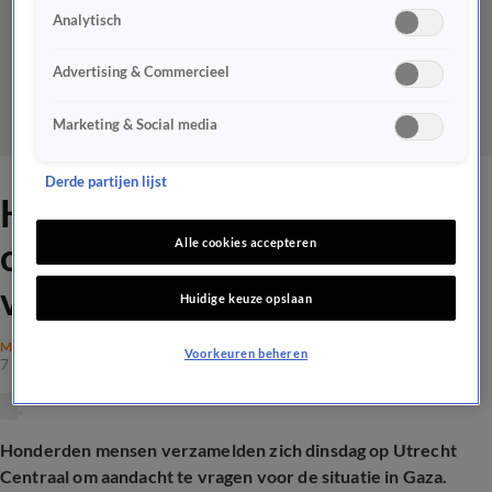
Analytisch
Advertising & Commercieel
Marketing & Social media
Derde partijen lijst
Honderden mensen op 7
oktober op Utrecht Centraal
Alle cookies accepteren
voor Gaza
Huidige keuze opslaan
MAATSCHAPPIJ
Voorkeuren beheren
7 okt 2025, 20:17
Honderden mensen verzamelden zich dinsdag op Utrecht
Centraal om aandacht te vragen voor de situatie in Gaza.