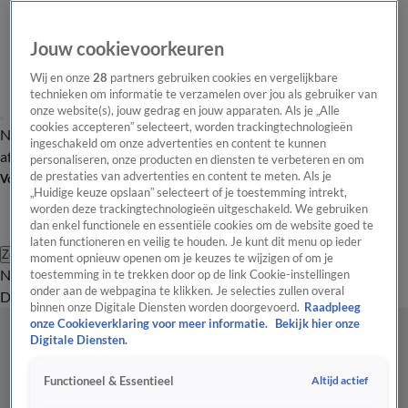
Jouw cookievoorkeuren
Wij en onze
28
partners gebruiken cookies en vergelijkbare
technieken om informatie te verzamelen over jou als gebruiker van
onze website(s), jouw gedrag en jouw apparaten. Als je „Alle
cookies accepteren” selecteert, worden trackingtechnologieën
Nieuws van de Dag
Opinie van de Dag
Laatste
Onze categorieën
ingeschakeld om onze advertenties en content te kunnen
aflevering
Video's
Nieuws van de Dag Podcast
personaliseren, onze producten en diensten te verbeteren en om
de prestaties van advertenties en content te meten. Als je
Volg Nieuws van de Dag
„Huidige keuze opslaan” selecteert of je toestemming intrekt,
worden deze trackingtechnologieën uitgeschakeld. We gebruiken
dan enkel functionele en essentiële cookies om de website goed te
laten functioneren en veilig te houden. Je kunt dit menu op ieder
Zoeken
moment opnieuw openen om je keuzes te wijzigen of om je
Nieuws van de Dag
Opinie van de
toestemming in te trekken door op de link Cookie-instellingen
onder aan de webpagina te klikken. Je selecties zullen overal
Dag
Video's
Uitzendingen
Podcast
Panel
Contact
binnen onze Digitale Diensten worden doorgevoerd.
Raadpleeg
onze Cookieverklaring voor meer informatie.
Bekijk hier onze
Digitale Diensten.
Altijd actief
Functioneel & Essentieel