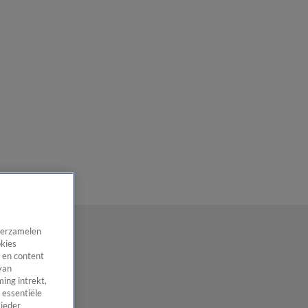
 verzamelen
okies
 en content
van
ing intrekt,
 essentiële
 ieder