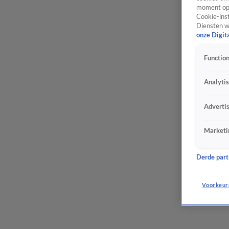
moment opn
Cookie-inst
Diensten w
onze Digit
Function
Analyti
Adverti
Marketi
Derde parti
Voorkeur