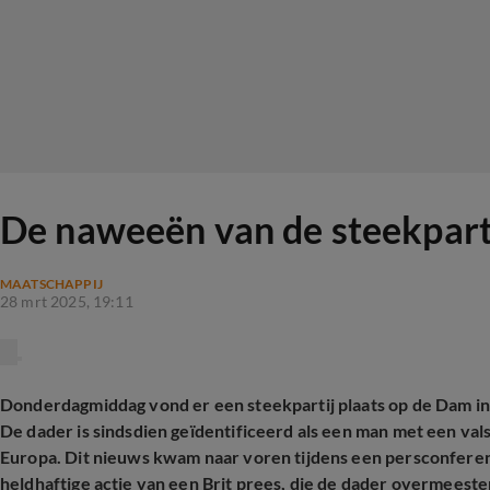
De naweeën van de steekparti
MAATSCHAPPIJ
28 mrt 2025, 19:11
Donderdagmiddag vond er een steekpartij plaats op de Dam i
De dader is sindsdien geïdentificeerd als een man met een vals
Europa. Dit nieuws kwam naar voren tijdens een persconfere
heldhaftige actie van een Brit prees, die de dader overmeeste