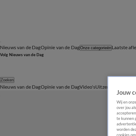
Nieuws van de Dag
Opinie van de Dag
Laatste afl
Onze categorieën
Volg Nieuws van de Dag
Zoeken
Nieuws van de Dag
Opinie van de Dag
Video's
Uitzendingen
Podc
Jouw c
Wij en onz
over jou al
accepteren
te kunnen 
advertentie
worden dez
cookies om 