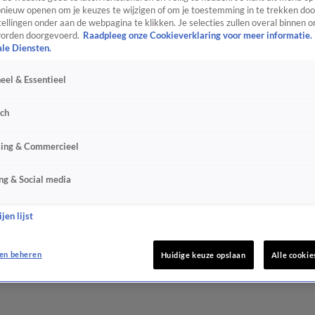
ieuw openen om je keuzes te wijzigen of om je toestemming in te trekken door
ellingen onder aan de webpagina te klikken. Je selecties zullen overal binnen o
orden doorgevoerd.
Raadpleeg onze Cookieverklaring voor meer informatie.
ale Diensten.
eel & Essentieel
sch
sing & Commercieel
ng & Social media
jen lijst
en beheren
Huidige keuze opslaan
Alle cookie