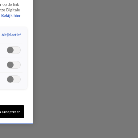
 op de link
nze Digitale
Bekijk hier
Altijd actief
s accepteren