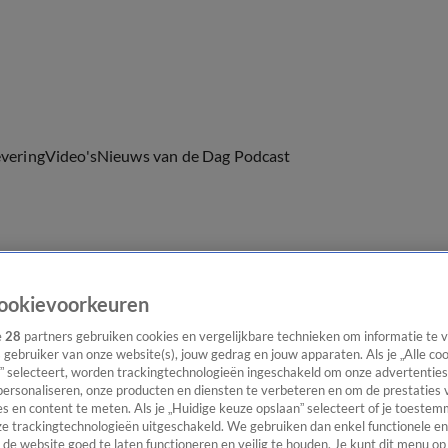
evering
Video's
Nieuws van de Dag Podcast
ast
Panel
Contact
ookievoorkeuren
e
28
partners gebruiken cookies en vergelijkbare technieken om informatie te
s gebruiker van onze website(s), jouw gedrag en jouw apparaten. Als je „Alle co
” selecteert, worden trackingtechnologieën ingeschakeld om onze advertenties
personaliseren, onze producten en diensten te verbeteren en om de prestaties 
s en content te meten. Als je „Huidige keuze opslaan” selecteert of je toestemm
e trackingtechnologieën uitgeschakeld. We gebruiken dan enkel functionele en
de website goed te laten functioneren en veilig te houden. Je kunt dit menu op