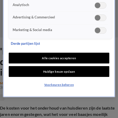
Analytisch
Advertising & Commercieel
Marketing & Social media
Derde partijen lijst
'Dierenarts wordt duurder
door
Alle cookies accepteren
investeringsmaatschappijen'
Huidige keuze opslaan
MAATSCHAPPIJ
Voorkeuren beheren
30 mei 2025, 19:22
De kosten voor het onderhoud van huisdieren zijn de laatste
jaren enorm gestegen, wat het voor veel baasjes moeilijk