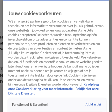
Jouw cookievoorkeuren
Wij en onze
28
partners gebruiken cookies en vergelijkbare
technieken om informatie te verzamelen over jou als gebruiker van
onze website(s), jouw gedrag en jouw apparaten. Als je „Alle
cookies accepteren” selecteert, worden trackingtechnologieën
Nieuws van de Dag
Opinie van de Dag
Laatste
Onze categorieën
ingeschakeld om onze advertenties en content te kunnen
aflevering
Video's
Nieuws van de Dag Podcast
personaliseren, onze producten en diensten te verbeteren en om
de prestaties van advertenties en content te meten. Als je
Volg Nieuws van de Dag
„Huidige keuze opslaan” selecteert of je toestemming intrekt,
worden deze trackingtechnologieën uitgeschakeld. We gebruiken
dan enkel functionele en essentiële cookies om de website goed te
laten functioneren en veilig te houden. Je kunt dit menu op ieder
Zoeken
moment opnieuw openen om je keuzes te wijzigen of om je
Nieuws van de Dag
Opinie van de
toestemming in te trekken door op de link Cookie-instellingen
onder aan de webpagina te klikken. Je selecties zullen overal
Dag
Video's
Uitzendingen
Podcast
Panel
Contact
binnen onze Digitale Diensten worden doorgevoerd.
Raadpleeg
onze Cookieverklaring voor meer informatie.
Bekijk hier onze
Digitale Diensten.
Altijd actief
Functioneel & Essentieel