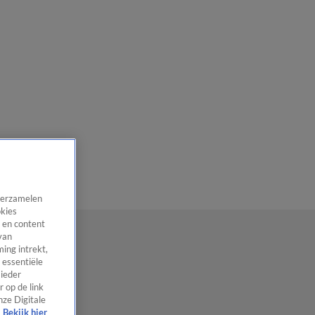
 verzamelen
okies
 en content
van
ing intrekt,
 essentiële
 ieder
 op de link
nze Digitale
Bekijk hier