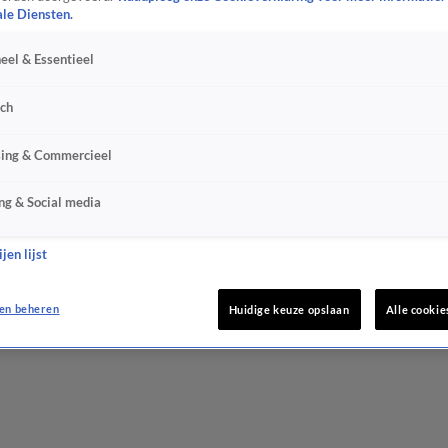
ale Diensten.
eel & Essentieel
sch
sing & Commercieel
ng & Social media
jen lijst
en beheren
Huidige keuze opslaan
Alle cookie