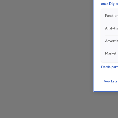
onze Digit
Function
Analyti
Adverti
Marketi
Derde parti
Voorkeur