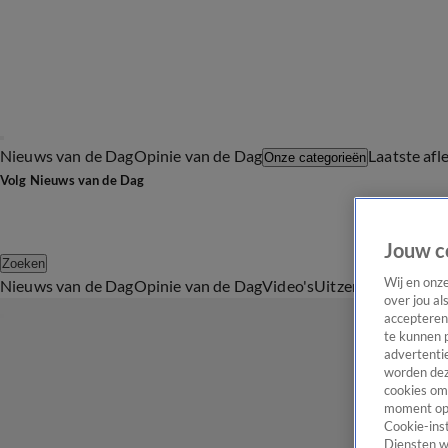
Nieuws van de Dag
Opinie van de Dag
Laatste afl
Onze categorieën
Volg Nieuws van de Dag
Jouw c
Zoeken
Wij en onz
Nieuws van de Dag
Opinie van de Dag
Video's
Uitzendingen
Podc
over jou al
accepteren
te kunnen 
advertentie
worden dez
cookies om 
moment opn
Cookie-inst
Diensten w