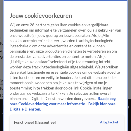
Jouw cookievoorkeuren
Wij en onze
28
partners gebruiken cookies en vergelijkbare
technieken om informatie te verzamelen over jou als gebruiker van
onze website(s), jouw gedrag en jouw apparaten. Als je „Alle
cookies accepteren” selecteert, worden trackingtechnologieën
Nieuws van de Dag
Opinie van de Dag
Laatste
Onze categorieën
ingeschakeld om onze advertenties en content te kunnen
aflevering
Video's
Nieuws van de Dag Podcast
personaliseren, onze producten en diensten te verbeteren en om
de prestaties van advertenties en content te meten. Als je
Volg Nieuws van de Dag
„Huidige keuze opslaan” selecteert of je toestemming intrekt,
worden deze trackingtechnologieën uitgeschakeld. We gebruiken
dan enkel functionele en essentiële cookies om de website goed te
laten functioneren en veilig te houden. Je kunt dit menu op ieder
Zoeken
moment opnieuw openen om je keuzes te wijzigen of om je
Nieuws van de Dag
Opinie van de
toestemming in te trekken door op de link Cookie-instellingen
onder aan de webpagina te klikken. Je selecties zullen overal
Dag
Video's
Uitzendingen
Podcast
Panel
Contact
binnen onze Digitale Diensten worden doorgevoerd.
Raadpleeg
onze Cookieverklaring voor meer informatie.
Bekijk hier onze
Fortnite onder vuur: Epic Games krijgt een boete
Digitale Diensten.
van €1,125.000 voor misleidende praktijken
Altijd actief
Functioneel & Essentieel
26 nov 2025, 18:52