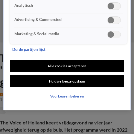
Analytisch
Advertising & Commercieel
Marketing & Social media
Derde partijen lijst
The Voice na vier jaar terug:
'Met deze juryleden zit er
Alle cookies accepteren
geen spanning in'
Huidige keuze opslaan
ENTERTAINMENT
Voorkeuren beheren
16 jan 2026, 19:00
The Voice of Holland keert vrijdagavond na vier jaar
afwezigheid terug op de buis. Het programma werd in 2022