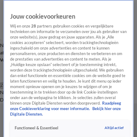
Jouw cookievoorkeuren
Wij en onze
28
partners gebruiken cookies en vergelijkbare
technieken om informatie te verzamelen over jou als gebruiker van
onze website(s), jouw gedrag en jouw apparaten. Als je „Alle
cookies accepteren” selecteert, worden trackingtechnologieën
Nieuws van de Dag
Opinie van de Dag
Laatste
Onze categorieën
ingeschakeld om onze advertenties en content te kunnen
aflevering
Video's
Nieuws van de Dag Podcast
personaliseren, onze producten en diensten te verbeteren en om
de prestaties van advertenties en content te meten. Als je
Volg Nieuws van de Dag
„Huidige keuze opslaan” selecteert of je toestemming intrekt,
worden deze trackingtechnologieën uitgeschakeld. We gebruiken
dan enkel functionele en essentiële cookies om de website goed te
laten functioneren en veilig te houden. Je kunt dit menu op ieder
Zoeken
moment opnieuw openen om je keuzes te wijzigen of om je
Nieuws van de Dag
Opinie van de
toestemming in te trekken door op de link Cookie-instellingen
onder aan de webpagina te klikken. Je selecties zullen overal
Dag
Video's
Uitzendingen
Podcast
Panel
Contact
binnen onze Digitale Diensten worden doorgevoerd.
Raadpleeg
onze Cookieverklaring voor meer informatie.
Bekijk hier onze
Digitale Diensten.
Altijd actief
Functioneel & Essentieel