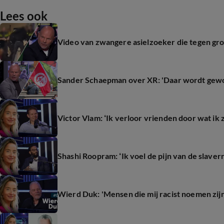
Lees ook
Video van zwangere asielzoeker die tegen gr
Sander Schaepman over XR: 'Daar wordt gewoo
Victor Vlam: ‘Ik verloor vrienden door wat ik z
Shashi Roopram: ‘Ik voel de pijn van de slaverni
Wierd Duk: 'Mensen die mij racist noemen zijn