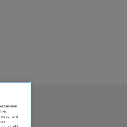
 verzamelen
okies
 en content
van
ing intrekt,