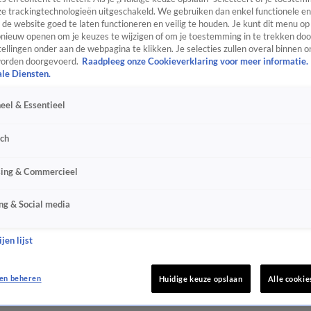
e trackingtechnologieën uitgeschakeld. We gebruiken dan enkel functionele en
de website goed te laten functioneren en veilig te houden. Je kunt dit menu op
ieuw openen om je keuzes te wijzigen of om je toestemming in te trekken door
ellingen onder aan de webpagina te klikken. Je selecties zullen overal binnen o
orden doorgevoerd.
Raadpleeg onze Cookieverklaring voor meer informatie.
ale Diensten.
eel & Essentieel
sch
sing & Commercieel
ng & Social media
jen lijst
en beheren
Huidige keuze opslaan
Alle cookie