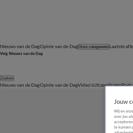
Nieuws van de Dag
Opinie van de Dag
Laatste afl
Onze categorieën
Volg Nieuws van de Dag
Zoeken
Nieuws van de Dag
Opinie van de Dag
Video's
Uitzendingen
Podc
Jouw c
Wij en onz
over jou al
accepteren
te kunnen 
advertentie