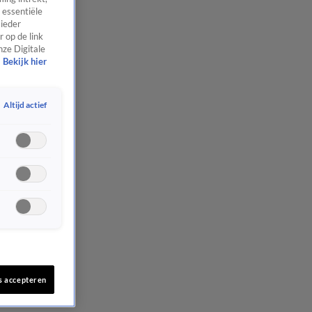
 essentiële
 ieder
 op de link
nze Digitale
Bekijk hier
Altijd actief
s accepteren