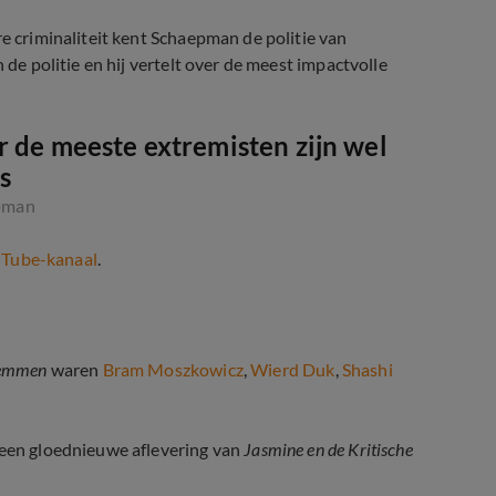
re criminaliteit kent Schaepman de politie van
 de politie en hij vertelt over de meest impactvolle
r de meeste extremisten zijn wel
s
pman
Tube-kanaal
.
Stemmen
waren
Bram Moszkowicz
,
Wierd Duk
,
Shashi
 een gloednieuwe aflevering van
Jasmine en de Kritische