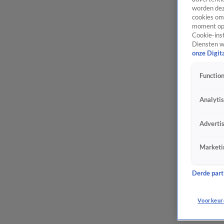
worden dez
cookies om 
moment opn
Cookie-inst
Diensten w
onze Digit
Function
Analyti
Adverti
Marketi
Derde parti
Voorkeur