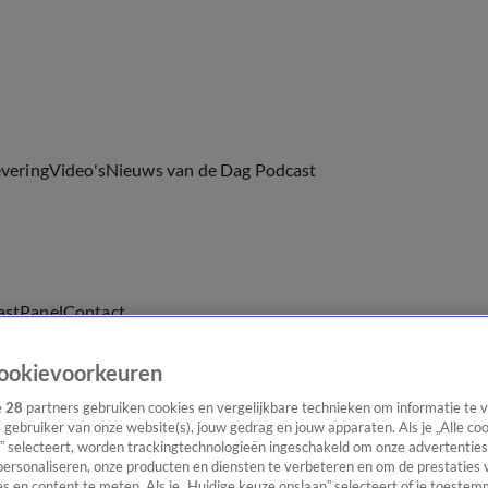
evering
Video's
Nieuws van de Dag Podcast
ast
Panel
Contact
ookievoorkeuren
e
28
partners gebruiken cookies en vergelijkbare technieken om informatie te
s gebruiker van onze website(s), jouw gedrag en jouw apparaten. Als je „Alle co
” selecteert, worden trackingtechnologieën ingeschakeld om onze advertenties
personaliseren, onze producten en diensten te verbeteren en om de prestaties 
s en content te meten. Als je „Huidige keuze opslaan” selecteert of je toestemm