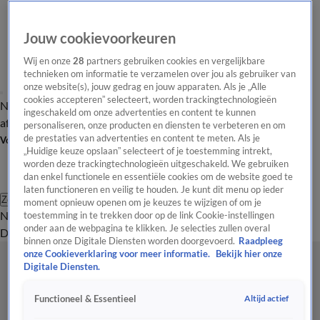
Jouw cookievoorkeuren
Wij en onze
28
partners gebruiken cookies en vergelijkbare
technieken om informatie te verzamelen over jou als gebruiker van
onze website(s), jouw gedrag en jouw apparaten. Als je „Alle
cookies accepteren” selecteert, worden trackingtechnologieën
Nieuws van de Dag
Opinie van de Dag
Laatste
Onze categorieën
ingeschakeld om onze advertenties en content te kunnen
aflevering
Video's
Nieuws van de Dag Podcast
personaliseren, onze producten en diensten te verbeteren en om
de prestaties van advertenties en content te meten. Als je
Volg Nieuws van de Dag
„Huidige keuze opslaan” selecteert of je toestemming intrekt,
worden deze trackingtechnologieën uitgeschakeld. We gebruiken
dan enkel functionele en essentiële cookies om de website goed te
laten functioneren en veilig te houden. Je kunt dit menu op ieder
Zoeken
moment opnieuw openen om je keuzes te wijzigen of om je
Nieuws van de Dag
Opinie van de
toestemming in te trekken door op de link Cookie-instellingen
onder aan de webpagina te klikken. Je selecties zullen overal
Dag
Video's
Uitzendingen
Podcast
Panel
Contact
binnen onze Digitale Diensten worden doorgevoerd.
Raadpleeg
onze Cookieverklaring voor meer informatie.
Bekijk hier onze
Digitale Diensten.
Altijd actief
Functioneel & Essentieel