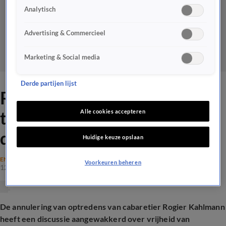
Analytisch
Advertising & Commercieel
Marketing & Social media
Derde partijen lijst
Rogier Kahlmann: ‘Heel veel
theaters krijgen mails over
Alle cookies accepteren
dat ik fascistisch ben’
Huidige keuze opslaan
ENTERTAINMENT
Voorkeuren beheren
12 juni 2026, 19:19
De annulering van optredens van cabaretier Rogier Kahlmann
heeft een discussie aangewakkerd over vrijheid van